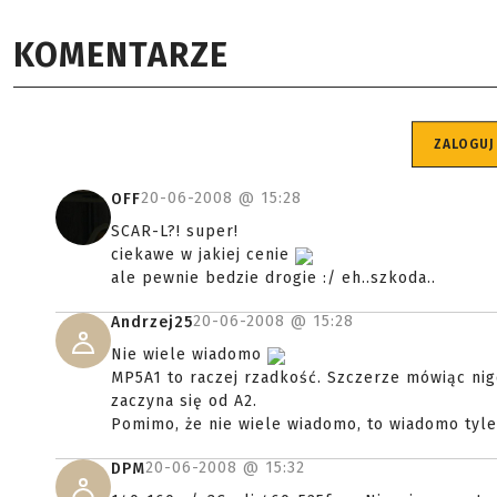
KOMENTARZE
ZALOGUJ
20-06-2008 @
15:28
OFF
SCAR-L?! super!
ciekawe w jakiej cenie
ale pewnie bedzie drogie :/ eh..szkoda..
20-06-2008 @
15:28
Andrzej25
Nie wiele wiadomo
MP5A1 to raczej rzadkość. Szczerze mówiąc nigd
zaczyna się od A2.
Pomimo, że nie wiele wiadomo, to wiadomo tyle,
20-06-2008 @
15:32
DPM