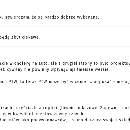
typu stwierdzam, że są bardzo dobrze wykonane.
 będą zbyt ciekawe.
ście w cholerę na auto, ale z drugiej strony to było projekt
nek cywilny nie powinny wpłynąć njsilniejsze wersje.
nach PTW, to teraz PTW może być w cenie .... odpukać - nie b
plikach i częściach, a repliki głównie pokazowe. Zapewne Ino
iej w kwestii elementów zewnętrznych.
oducentów jako podwykonawców, a samo dorzuca swoje i skład