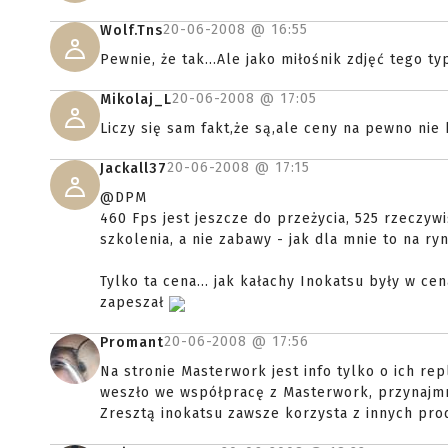
20-06-2008 @
16:55
Wolf.Tns
Pewnie, że tak...Ale jako miłośnik zdjęć tego 
20-06-2008 @
17:05
Mikolaj_L
Liczy się sam fakt,że są,ale ceny na pewno nie
20-06-2008 @
17:15
Jackall37
@DPM
460 Fps jest jeszcze do przeżycia, 525 rzeczywi
szkolenia, a nie zabawy - jak dla mnie to na ry
Tylko ta cena... jak kałachy Inokatsu były w ce
zapeszał
20-06-2008 @
17:56
Promant
Na stronie Masterwork jest info tylko o ich re
weszło we współpracę z Masterwork, przynajmn
Zresztą inokatsu zawsze korzysta z innych pr