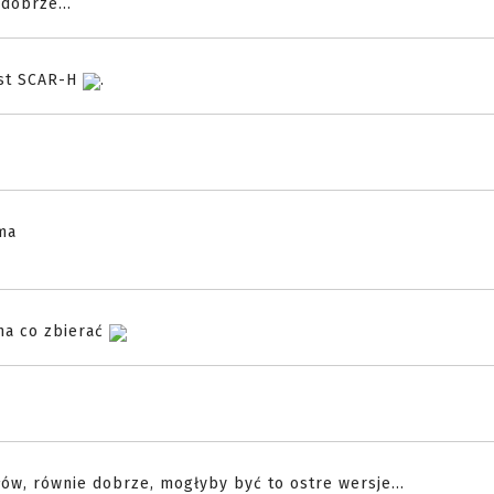
dobrze...
jest SCAR-H
.
ma
na co zbierać
łów, równie dobrze, mogłyby być to ostre wersje...