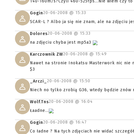
140-160m/s?Czyli 460-525fps...Nie wiem czy to 
20-06-2008 @
15:33
Gogin
SCAR-L ? Albo ja się nie znam, ale na zdjęciu 
20-06-2008 @
15:33
Dolores
na zdjęciu chyba jest mp5a3
20-06-2008 @
15:49
Karczownik ZW
Nawet na stronie Inokatsu Masterwork nic nie 
$3
20-06-2008 @
15:50
_Arczi_
Niech no tylko zrobią G36, wtedy będzie znów 
20-06-2008 @
16:04
Wolf.Tns
Łaadne...
20-06-2008 @
16:47
Gogin
Co ładne ? Na tych zdjęciach nie widać szczegó