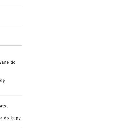
owane do
ędę
katsu
a do kupy.