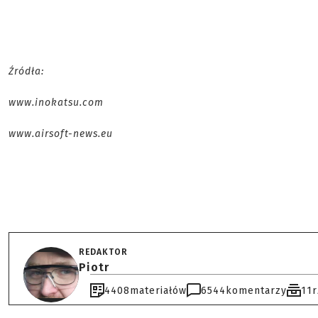
Źródła:
www.inokatsu.com
www.airsoft-news.eu
REDAKTOR
Piotr
4408
materiałów
6544
komentarzy
11