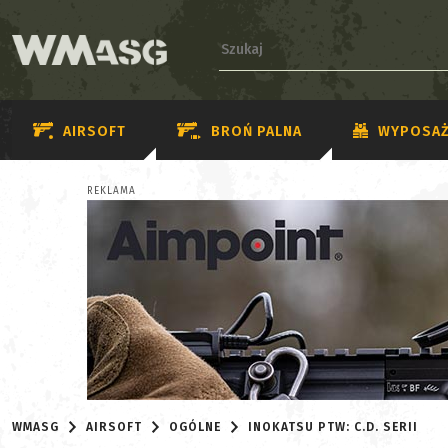
AIRSOFT
BROŃ PALNA
WYPOSAŻ
REKLAMA
WMASG
AIRSOFT
OGÓLNE
INOKATSU PTW: C.D. SERII