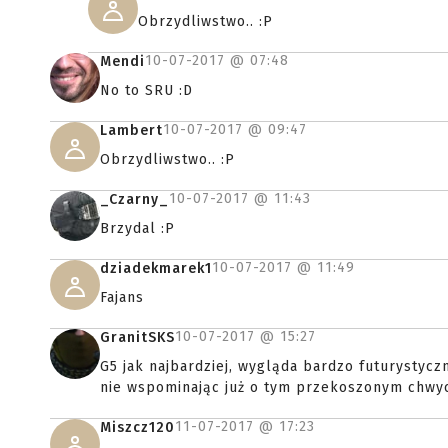
Obrzydliwstwo.. :P
10-07-2017 @
07:48
Mendi
No to SRU :D
10-07-2017 @
09:47
Lambert
Obrzydliwstwo.. :P
10-07-2017 @
11:43
_Czarny_
Brzydal :P
10-07-2017 @
11:49
dziadekmarek1
Fajans
10-07-2017 @
15:27
GranitSKS
G5 jak najbardziej, wygląda bardzo futurystyczni
nie wspominając już o tym przekoszonym chwyci
11-07-2017 @
17:23
Miszcz120