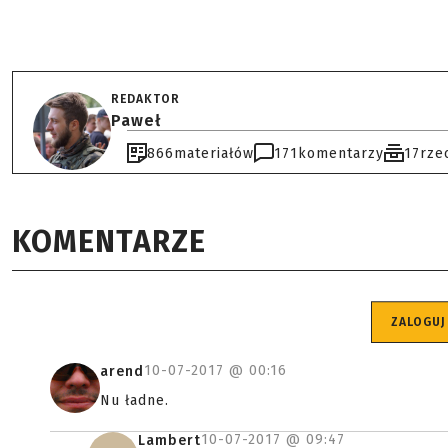
REDAKTOR
Paweł
866
materiałów
171
komentarzy
17
rze
KOMENTARZE
ZALOGUJ
10-07-2017 @
00:16
arend
Nu ładne.
10-07-2017 @
09:47
Lambert