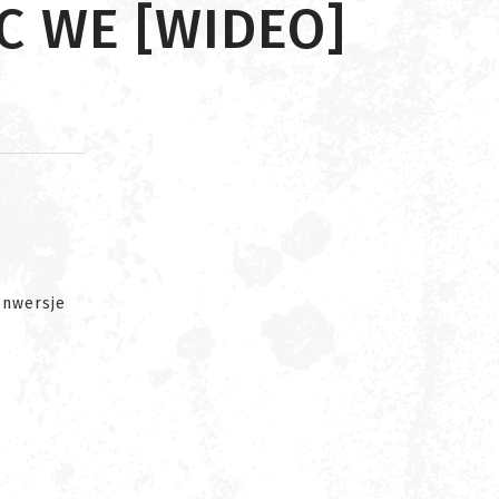
C WE [WIDEO]
d
onwersje