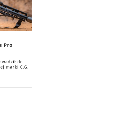
s Pro
owadził do
ej marki C.G.