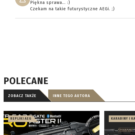
Piękna sprawa... :)
Czekam na takie futurystyczne AEGi. ;)
POLECANE
ZOBACZ TAKŻE
INNE TEGO AUTORA
REPLIKI AEG
KARABINY I K