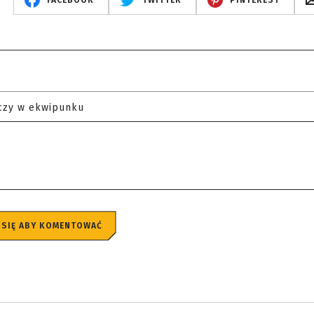
FACEBOOK
TWITTER
PINTEREST
czy w ekwipunku
 SIĘ ABY KOMENTOWAĆ