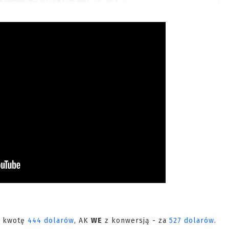
a kwotę
444 dolarów
, AK
WE
z konwersją - za
527 dolarów
.