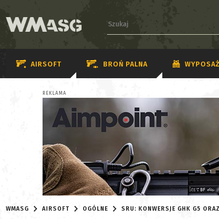
AIRSOFT
BROŃ PALNA
WYPOSAŻ
REKLAMA
WMASG
AIRSOFT
OGÓLNE
SRU: KONWERSJE GHK G5 ORAZ