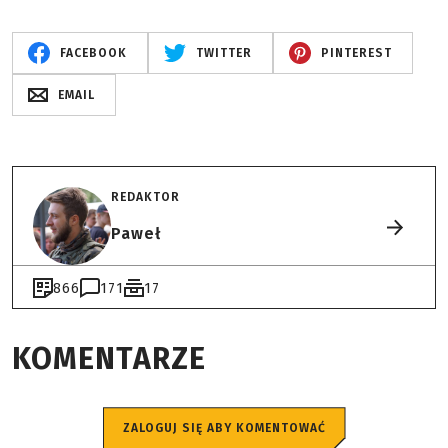
FACEBOOK
TWITTER
PINTEREST
EMAIL
REDAKTOR
Paweł
866
171
17
KOMENTARZE
ZALOGUJ SIĘ ABY KOMENTOWAĆ