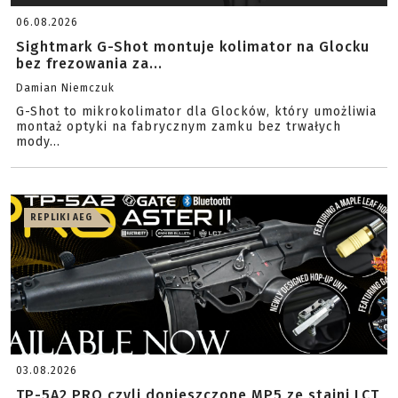
06.08.2026
Sightmark G-Shot montuje kolimator na Glocku
bez frezowania za...
Damian Niemczuk
G-Shot to mikrokolimator dla Glocków, który umożliwia
montaż optyki na fabrycznym zamku bez trwałych
mody...
REPLIKI AEG
03.08.2026
TP-5A2 PRO czyli dopieszczone MP5 ze stajni LCT