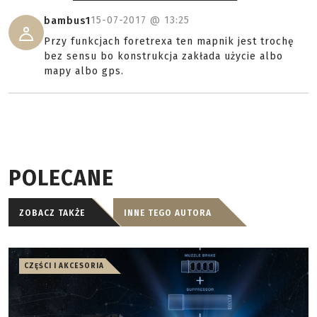
15-07-2017 @
13:25
bambus1
Przy funkcjach foretrexa ten mapnik jest trochę
bez sensu bo konstrukcja zakłada użycie albo
mapy albo gps.
POLECANE
ZOBACZ TAKŻE
INNE TEGO AUTORA
CZĘŚCI I AKCESORIA