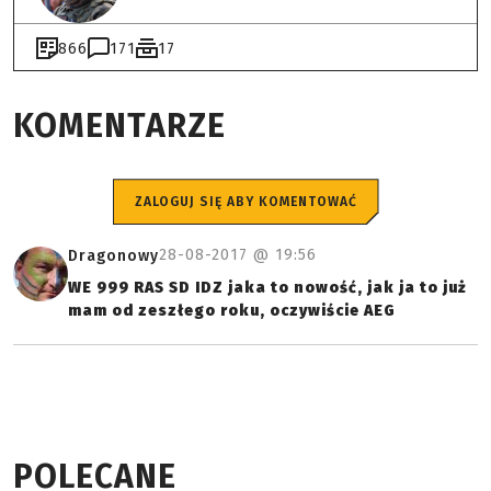
866
171
17
KOMENTARZE
ZALOGUJ SIĘ ABY KOMENTOWAĆ
28-08-2017 @
19:56
Dragonowy
WE 999 RAS SD IDZ jaka to nowość, jak ja to już
mam od zeszłego roku, oczywiście AEG
POLECANE