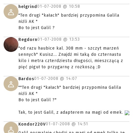
01-07-2008 @
10:58
helgrind
"Ten drugi "kałach" bardziej przypomina Galila
niźli AK "
Bo to jest Galil ?
01-07-2008 @
13:53
Regdorn
"od razu haubice kal. 308 mm - szczyt marzeń
sennych" Kusisz... Znajdź mi taką do czternastu
kilo i metra czterdziestu długości, mieszczącą z
pięć piguł to przygarnę z rozkoszą ;D
01-07-2008 @
14:07
Bardos
""Ten drugi "kałach" bardziej przypomina Galila
niźli AK "
Bo to jest Galil ?"
Tak, to jest Galil, z adapterem na magi od emek.
01-07-2008 @
14:51
Kondor220V
Galil normalnie chodzi na magi od emek tylko ze