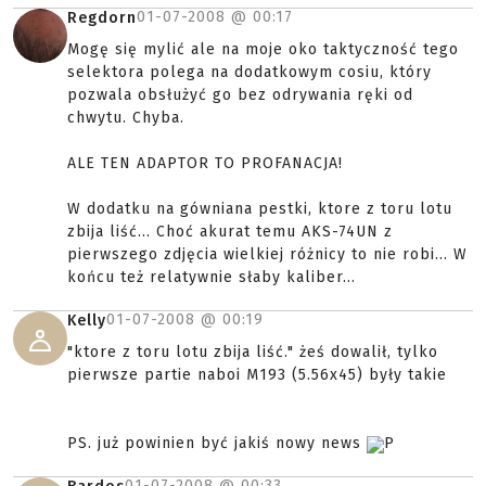
01-07-2008 @
00:17
Regdorn
Mogę się mylić ale na moje oko taktyczność tego
selektora polega na dodatkowym cosiu, który
pozwala obsłużyć go bez odrywania ręki od
chwytu. Chyba.
ALE TEN ADAPTOR TO PROFANACJA!
W dodatku na gówniana pestki, ktore z toru lotu
zbija liść... Choć akurat temu AKS-74UN z
pierwszego zdjęcia wielkiej różnicy to nie robi... W
końcu też relatywnie słaby kaliber...
01-07-2008 @
00:19
Kelly
"ktore z toru lotu zbija liść." żeś dowalił, tylko
pierwsze partie naboi M193 (5.56x45) były takie
PS. już powinien być jakiś nowy news
P
01-07-2008 @
00:33