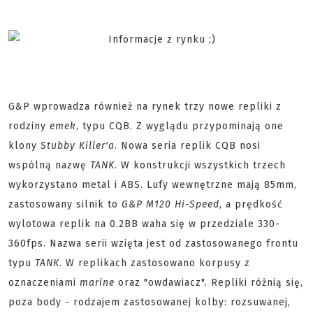
G&P wprowadza również na rynek trzy nowe repliki z
rodziny
emek
, typu CQB. Z wyglądu przypominają one
klony
Stubby Killer'a
. Nowa seria replik CQB nosi
wspólną nazwę
TANK
. W konstrukcji wszystkich trzech
wykorzystano metal i ABS. Lufy wewnętrzne mają 85mm,
zastosowany silnik to
G&P M120 Hi-Speed
, a prędkość
wylotowa replik na 0.2BB waha się w przedziale 330-
360fps. Nazwa serii wzięta jest od zastosowanego frontu
typu
TANK
. W replikach zastosowano korpusy z
oznaczeniami
marine
oraz "owdawiacz". Repliki różnią się,
poza body - rodzajem zastosowanej kolby: rozsuwanej,