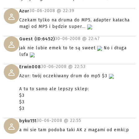
30-06-2008 @
22:39
Azur
Czekam tylko na druma do MP5, adapter kałacha
magi od MP5 i będzie super...
30-06-2008 @
22:47
Guest (ID:6452)
jak nie lubie emek to te są sweet
No i długa
lufa
30-06-2008 @
22:53
Erwin008
Azur: twój oczekiwany drum do mp5 $3
A tu to samo ale lepszy sklep:
$3
$3
$3
30-06-2008 @
22:55
byku151
a mi sie tam podoba taki AK z magami od emki;p