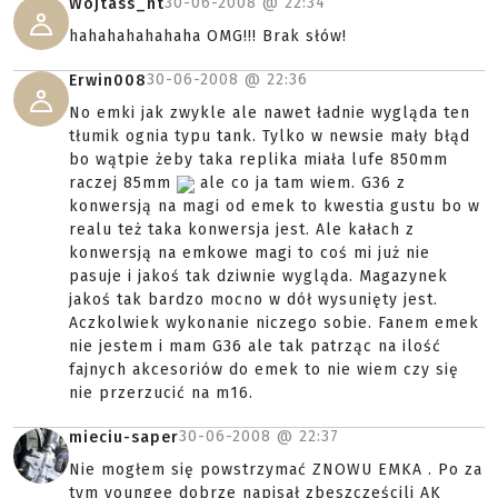
30-06-2008 @
22:34
Wojtass_nt
hahahahahahaha OMG!!! Brak słów!
30-06-2008 @
22:36
Erwin008
No emki jak zwykle ale nawet ładnie wygląda ten
tłumik ognia typu tank. Tylko w newsie mały błąd
bo wątpie żeby taka replika miała lufe 850mm
raczej 85mm
ale co ja tam wiem. G36 z
konwersją na magi od emek to kwestia gustu bo w
realu też taka konwersja jest. Ale kałach z
konwersją na emkowe magi to coś mi już nie
pasuje i jakoś tak dziwnie wygląda. Magazynek
jakoś tak bardzo mocno w dół wysunięty jest.
Aczkolwiek wykonanie niczego sobie. Fanem emek
nie jestem i mam G36 ale tak patrząc na ilość
fajnych akcesoriów do emek to nie wiem czy się
nie przerzucić na m16.
30-06-2008 @
22:37
mieciu-saper
Nie mogłem się powstrzymać ZNOWU EMKA . Po za
tym youngee dobrze napisał zbeszcześcili AK