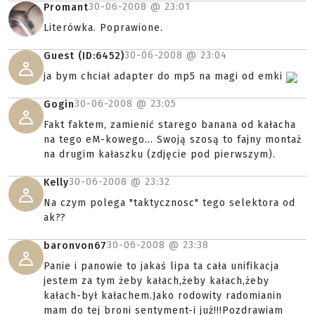
30-06-2008 @
23:01
Promant
Literówka. Poprawione.
30-06-2008 @
23:04
Guest (ID:6452)
ja bym chciał adapter do mp5 na magi od emki
30-06-2008 @
23:05
Gogin
Fakt faktem, zamienić starego banana od kałacha
na tego eM-kowego... Swoją szosą to fajny montaż
na drugim kałaszku (zdjęcie pod pierwszym).
30-06-2008 @
23:32
Kelly
Na czym polega "taktycznosc" tego selektora od
ak??
30-06-2008 @
23:38
baronvon67
Panie i panowie to jakaś lipa ta cała unifikacja
jestem za tym żeby kałach,żeby kałach,żeby
kałach-był kałachem.Jako rodowity radomianin
mam do tej broni sentyment-i już!!!Pozdrawiam