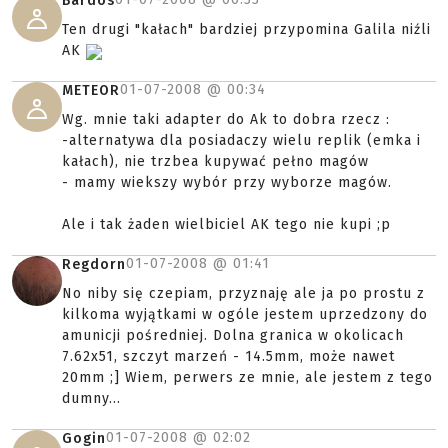
Bardos
Ten drugi "kałach" bardziej przypomina Galila niźli
AK
01-07-2008 @
00:34
METEOR
Wg. mnie taki adapter do Ak to dobra rzecz :
-alternatywa dla posiadaczy wielu replik (emka i
kałach), nie trzbea kupywać pełno magów
- mamy wiekszy wybór przy wyborze magów.
Ale i tak żaden wielbiciel AK tego nie kupi ;p
01-07-2008 @
01:41
Regdorn
No niby się czepiam, przyznaję ale ja po prostu z
kilkoma wyjątkami w ogóle jestem uprzedzony do
amunicji pośredniej. Dolna granica w okolicach
7.62x51, szczyt marzeń - 14.5mm, może nawet
20mm ;] Wiem, perwers ze mnie, ale jestem z tego
dumny...
01-07-2008 @
02:02
Gogin