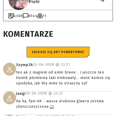
Piotr
4408
6544
11
KOMENTARZE
ZALOGUJ SIĘ ABY KOMENTOWAĆ
30-06-2008 @
22:31
Szymp3k
ten ak z magiem od emki bleee... i jeszcze ten
tłumik płomienia taki emkowaty... może komuś się
spodoba, jak dla mnie to straszny syf
30-06-2008 @
22:32
Jangi
Ha ha, fani AK - wasza ulubiona giwera została
zbeszczeszczona