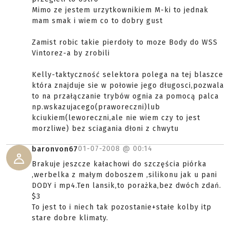
Mimo ze jestem urzytkownikiem M-ki to jednak
mam smak i wiem co to dobry gust
Zamist robic takie pierdoły to moze Body do WSS
Vintorez-a by zrobili
Kelly-taktyczność selektora polega na tej blaszce
która znajduje sie w połowie jego długosci,pozwala
to na przałączanie trybów ognia za pomocą palca
np.wskazujacego(praworeczni)lub
kciukiem(leworeczni,ale nie wiem czy to jest
morzliwe) bez sciagania dłoni z chwytu
01-07-2008 @
00:14
baronvon67
Brakuje jeszcze kałachowi do szczęścia piórka
,werbelka z małym doboszem ,silikonu jak u pani
DODY i mp4.Ten lansik,to porażka,bez dwóch zdań.
$3
To jest to i niech tak pozostanie+stałe kolby itp
stare dobre klimaty.