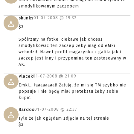
zmodyfikowanym zaczepem
01-07-2008 @
19:32
skunks
$3
Spójrzmy na fotke, ciekawe jak chcesz
zmodyfikowac ten zaczep żeby mag od eMki
wchodził. Nawet profil magazynka z galila jak i
zaczep jest inny i przypomina ten zastosowany w
AK.
01-07-2008 @
21:09
Placek
Emki... łaaaaaaaał! Żałuję, że mi się TM szybko nie
popsuje i nie będę miał pretekstu żeby sobie
kupić.
01-07-2008 @
22:37
Bardos
Tyle że jak oglądam zdjęcia na tej stronie
$3