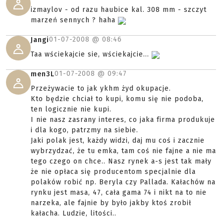
izmaylov - od razu haubice kal. 308 mm - szczyt
marzeń sennych ? haha
01-07-2008 @
08:46
Jangi
Taa wściekajcie sie, wściekajcie...
01-07-2008 @
09:47
men3L
Przeżywacie to jak ykhm żyd okupacje.
Kto będzie chciał to kupi, komu się nie podoba,
ten logicznie nie kupi.
I nie nasz zasrany interes, co jaka firma produkuje
i dla kogo, patrzmy na siebie.
Jaki polak jest, każdy widzi, daj mu coś i zacznie
wybrzydzać, że tu emka, tam coś nie fajne a nie ma
tego czego on chce.. Nasz rynek a-s jest tak mały
że nie opłaca się producentom specjalnie dla
polaków robić np. Beryla czy Pallada. Kałachów na
rynku jest masa, 47, cała gama 74 i nikt na to nie
narzeka, ale fajnie by było jakby ktoś zrobił
kałacha. Ludzie, litości..