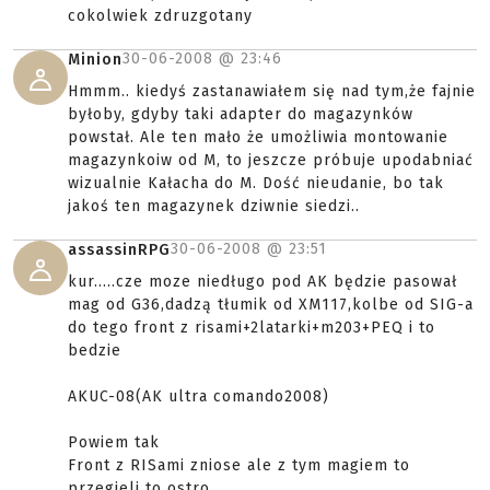
cokolwiek zdruzgotany
30-06-2008 @
23:46
Minion
Hmmm.. kiedyś zastanawiałem się nad tym,że fajnie
byłoby, gdyby taki adapter do magazynków
powstał. Ale ten mało że umożliwia montowanie
magazynkoiw od M, to jeszcze próbuje upodabniać
wizualnie Kałacha do M. Dość nieudanie, bo tak
jakoś ten magazynek dziwnie siedzi..
30-06-2008 @
23:51
assassinRPG
kur.....cze moze niedługo pod AK będzie pasował
mag od G36,dadzą tłumik od XM117,kolbe od SIG-a
do tego front z risami+2latarki+m203+PEQ i to
bedzie
AKUC-08(AK ultra comando2008)
Powiem tak
Front z RISami zniose ale z tym magiem to
przegieli to ostro