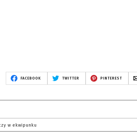
FACEBOOK
TWITTER
PINTEREST
czy w ekwipunku