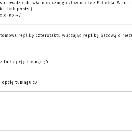
sprowadzić do własnoręcznego złożenia Lee Enfielda. W tej ch
e. Link poniżej
ield-no-4/
tomowa replikę czterotaktu wliczając replikę bazową o niez
z full opcję tuningu ;D
l opcję tuningu ;D