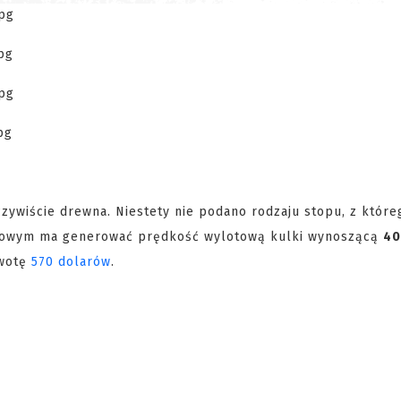
czywiście drewna. Niestety nie podano rodzaju stopu, z które
ynowym ma generować prędkość wylotową kulki wynoszącą
40
wotę
570 dolarów
.