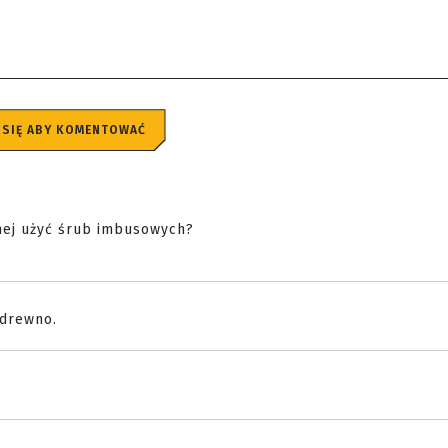
 SIĘ ABY KOMENTOWAĆ
znej użyć śrub imbusowych?
 drewno.