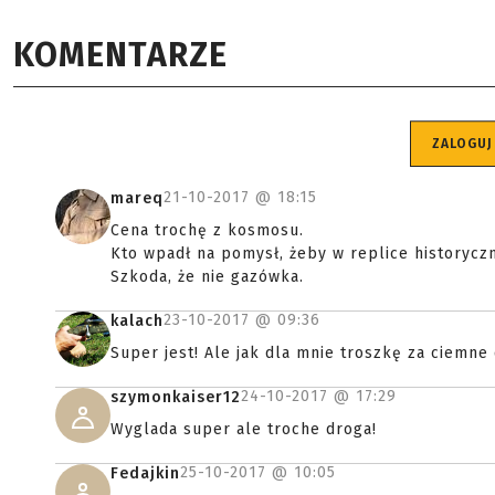
KOMENTARZE
ZALOGUJ
21-10-2017 @
18:15
mareq
Cena trochę z kosmosu.
Kto wpadł na pomysł, żeby w replice historyc
Szkoda, że nie gazówka.
23-10-2017 @
09:36
kalach
Super jest! Ale jak dla mnie troszkę za ciemne
24-10-2017 @
17:29
szymonkaiser12
Wyglada super ale troche droga!
25-10-2017 @
10:05
Fedajkin