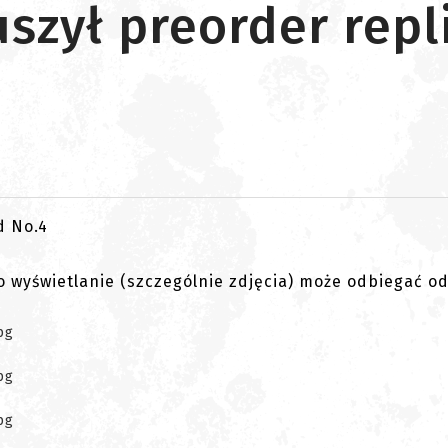
uszył preorder repl
go wyświetlanie (szczególnie zdjęcia) może odbiegać o