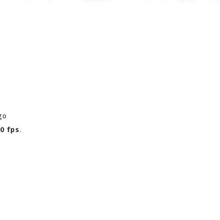
go
0 fps
.