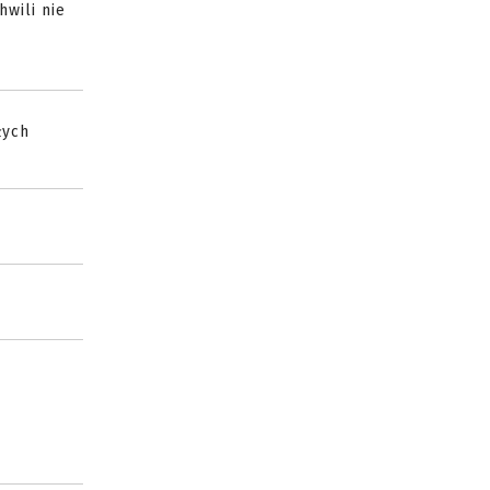
wili nie
łych