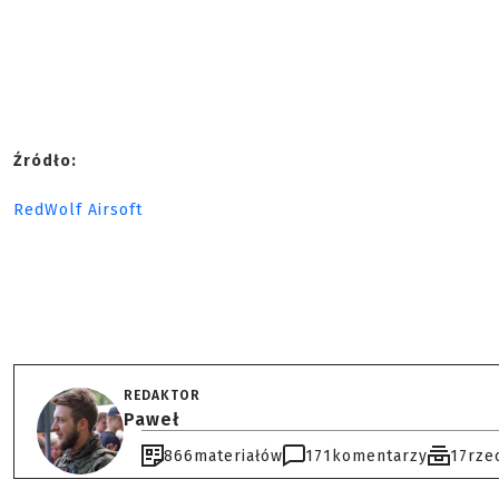
Źródło:
RedWolf Airsoft
REDAKTOR
Paweł
866
materiałów
171
komentarzy
17
rze