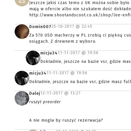
Jeszcze jakiś czas temu z UK można sobie było 
mają w ofercie albo nie szukałem dość dokładni
http://www.shootandscoot.co.uk/shop/lee-enf
25-10-2017 @
22:45
Domin007
Za 570 USD macherzy w PL zrobią ci piękną cus
osiągach. Z drewnem z wyboru.
11-11-2017 @
19:56
micju34
Dokładnie, jeszcze na bazie vsr, gdzie mas
11-11-2017 @
19:56
micju34
Dokładnie, jeszcze na bazie vsr, gdzie masz ful
12-11-2017 @
13:27
Dalej
ruszył preorder
A nie mogła by ruszyć rezerwacja?