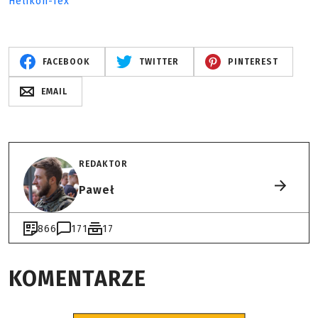
Helikon-Tex
FACEBOOK
TWITTER
PINTEREST
EMAIL
REDAKTOR
Paweł
866
171
17
KOMENTARZE