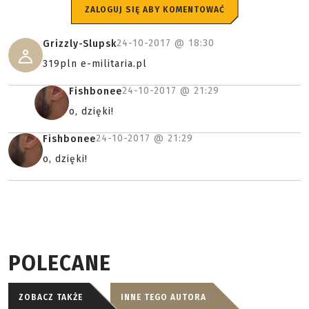
ZALOGUJ SIĘ ABY KOMENTOWAĆ
24-10-2017 @
18:30
Grizzly-Slupsk
319pln e-militaria.pl
24-10-2017 @
21:29
Fishbonee
o, dzięki!
24-10-2017 @
21:29
Fishbonee
o, dzięki!
POLECANE
ZOBACZ TAKŻE
INNE TEGO AUTORA