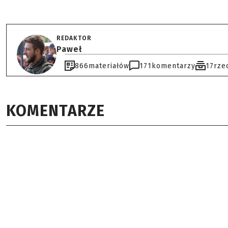
REDAKTOR
Paweł
866
materiałów
171
komentarzy
17
rze
KOMENTARZE