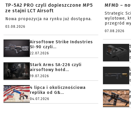
TP-5A2 PRO czyli dopieszczone MP5
MFMD – no
ze stajni LCT Airsoft
Strategic S
wylotowe, k
Nowa propozycja na rynku już dostępna.
przegród wy
03.08.2026
07.08.2026
Airsoftowe Strike Industries
SI-90 czyli...
22.07.2026
Stark Arms SA-226 czyli
airsoftowy hołd...
19.07.2026
4 lipca i okolicznościowa
replika od G&...
04.07.2026