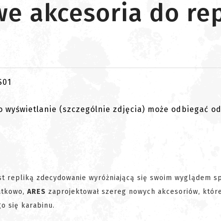
 akcesoria do repl
go wyświetlanie (szczególnie zdjęcia) może odbiegać o
st repliką zdecydowanie wyróżniającą się swoim wyglądem s
datkowo,
ARES
zaprojektował szereg nowych akcesoriów, któr
o się karabinu.