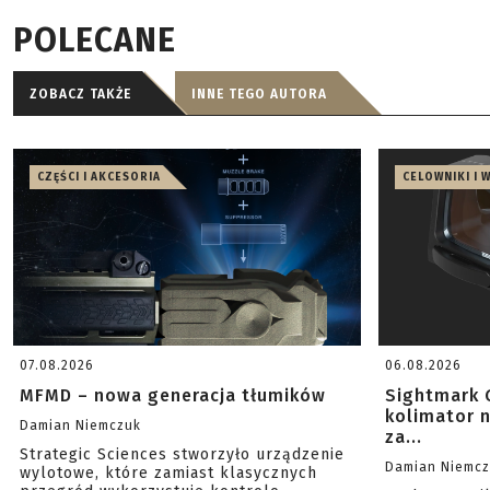
POLECANE
ZOBACZ TAKŻE
INNE TEGO AUTORA
CZĘŚCI I AKCESORIA
CELOWNIKI I 
07.08.2026
06.08.2026
MFMD – nowa generacja tłumików
Sightmark 
kolimator 
Damian Niemczuk
za...
Strategic Sciences stworzyło urządzenie
Damian Niemc
wylotowe, które zamiast klasycznych