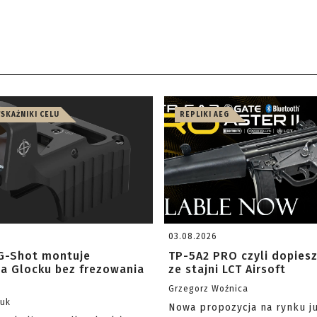
WSKAŹNIKI CELU
REPLIKI AEG
03.08.2026
G-Shot montuje
TP-5A2 PRO czyli dopies
na Glocku bez frezowania
ze stajni LCT Airsoft
Grzegorz Woźnica
zuk
Nowa propozycja na rynku j