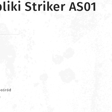
iki Striker AS01
d
pośród
e