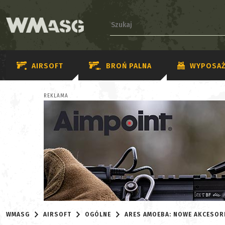
AIRSOFT
BROŃ PALNA
WYPOSAŻ
REKLAMA
WMASG
AIRSOFT
OGÓLNE
ARES AMOEBA: NOWE AKCESORI