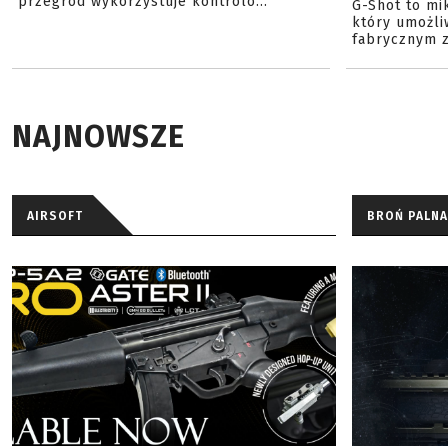
przegród wykorzystuje kontrolo...
G-Shot to mi
który umożli
fabrycznym z
NAJNOWSZE
AIRSOFT
BROŃ PALNA