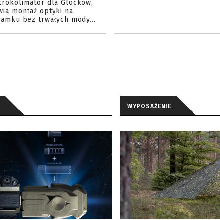
krokolimator dla Glocków,
wia montaż optyki na
amku bez trwałych mody...
WYPOSAŻENIE