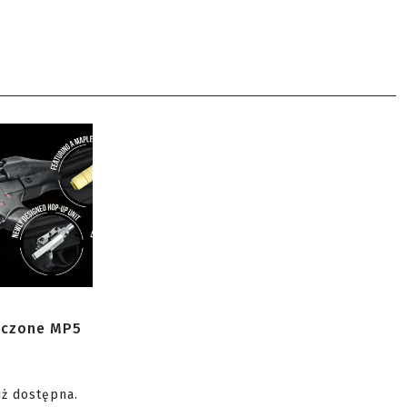
zczone MP5
uż dostępna.