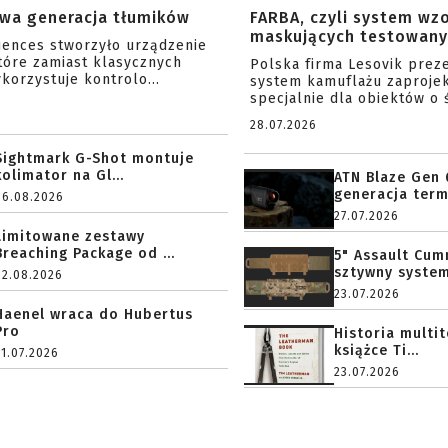
wa generacja tłumików
FARBA, czyli system wz
maskujących testowany 
ciences stworzyło urządzenie
tóre zamiast klasycznych
Polska firma Lesovik prez
korzystuje kontrolo...
system kamuflażu zaproje
specjalnie dla obiektów o ś
28.07.2026
Sightmark G-Shot montuje
kolimator na Gl...
ATN Blaze Gen 
generacja term
06.08.2026
27.07.2026
Limitowane zestawy
Breaching Package od ...
5" Assault Cu
sztywny system.
02.08.2026
23.07.2026
Haenel wraca do Hubertus
Pro
Historia multi
książce Ti...
31.07.2026
23.07.2026