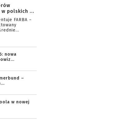
orów
w polskich ...
entuje FARBA –
ktowany
rednie...
6: nowa
owiz...
mmerbund –
..
toola w nowej