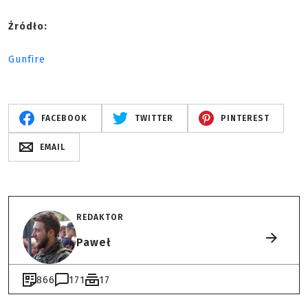
Źródło:
Gunfire
FACEBOOK
TWITTER
PINTEREST
EMAIL
REDAKTOR
Paweł
866
171
17