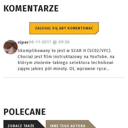
KOMENTARZE
ZALOGUJ SIĘ ABY KOMENTOWAĆ
06-11-2017 @
09:36
viper
Skomplikowany to jest w SCAR H (SC02/VFC).
Chociaż jest film instruktażowy na YouTube, na
którym złożenie takiego selektora technikowi
zajęło jakieś pół minuty. Ot, wprawne ręce...
POLECANE
ZOBACZ TAKŻE
INNE TEGO AUTORA