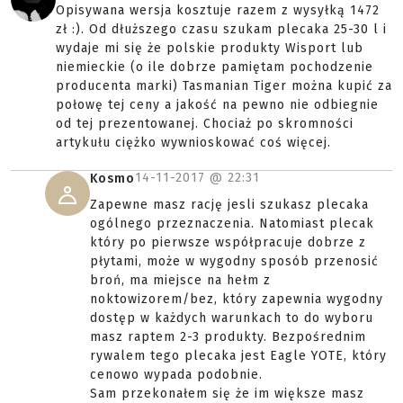
Opisywana wersja kosztuje razem z wysyłką 1472
zł :). Od dłuższego czasu szukam plecaka 25-30 l i
wydaje mi się że polskie produkty Wisport lub
niemieckie (o ile dobrze pamiętam pochodzenie
producenta marki) Tasmanian Tiger można kupić za
połowę tej ceny a jakość na pewno nie odbiegnie
od tej prezentowanej. Chociaż po skromności
artykułu ciężko wywnioskować coś więcej.
14-11-2017 @
22:31
Kosmo
Zapewne masz rację jesli szukasz plecaka
ogólnego przeznaczenia. Natomiast plecak
który po pierwsze współpracuje dobrze z
płytami, może w wygodny sposób przenosić
broń, ma miejsce na hełm z
noktowizorem/bez, który zapewnia wygodny
dostęp w każdych warunkach to do wyboru
masz raptem 2-3 produkty. Bezpośrednim
rywalem tego plecaka jest Eagle YOTE, który
cenowo wypada podobnie.
Sam przekonałem się że im większe masz