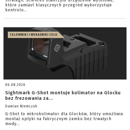
Strategic Sciences stworzyło urządzenie wylotowe,
które zamiast klasycznych przegród wykorzystuje
kontrolo...
CELOWNIKI I WSKAŹNIKI CELU
06.08.2026
Sightmark G-Shot montuje kolimator na Glocku
bez frezowania za...
Damian Niemczuk
G-Shot to mikrokolimator dla Glocków, który umożliwia
montaż optyki na fabrycznym zamku bez trwałych
mody...