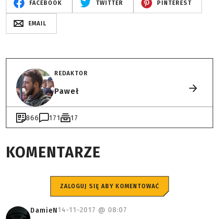
FACEBOOK
TWITTER
PINTEREST
EMAIL
REDAKTOR
Paweł
866
171
17
KOMENTARZE
ZALOGUJ SIĘ ABY KOMENTOWAĆ
14-11-2017 @
08:07
DamieN