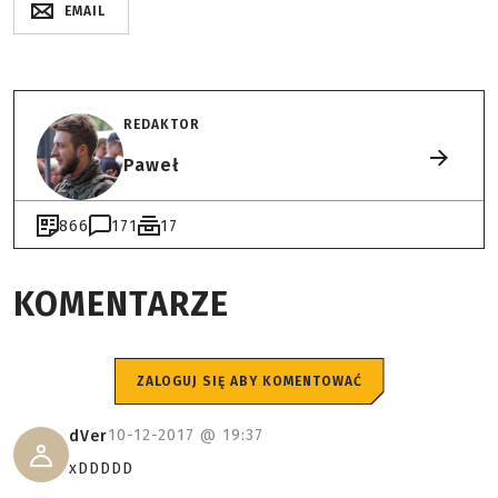
EMAIL
REDAKTOR
Paweł
866
171
17
KOMENTARZE
ZALOGUJ SIĘ ABY KOMENTOWAĆ
10-12-2017 @
19:37
dVer
xDDDDD