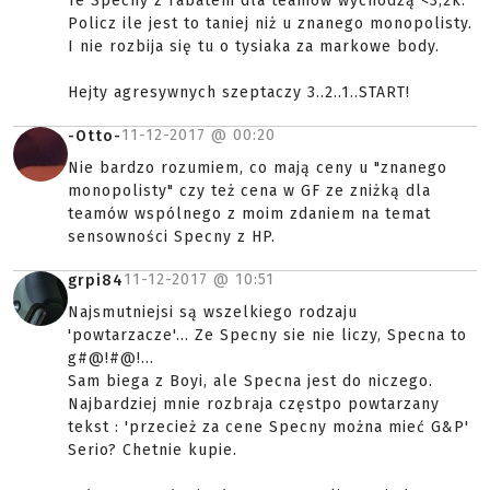
Te Specny z rabatem dla teamów wychodzą <3,2k.
Policz ile jest to taniej niż u znanego monopolisty.
I nie rozbija się tu o tysiaka za markowe body.
Hejty agresywnych szeptaczy 3..2..1..START!
11-12-2017 @
00:20
-Otto-
Nie bardzo rozumiem, co mają ceny u "znanego
monopolisty" czy też cena w GF ze zniżką dla
teamów wspólnego z moim zdaniem na temat
sensowności Specny z HP.
11-12-2017 @
10:51
grpi84
Najsmutniejsi są wszelkiego rodzaju
'powtarzacze'... Ze Specny sie nie liczy, Specna to
g#@!#@!...
Sam biega z Boyi, ale Specna jest do niczego.
Najbardziej mnie rozbraja częstpo powtarzany
tekst : 'przecież za cene Specny można mieć G&P'
Serio? Chetnie kupie.