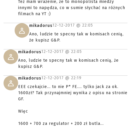
Też mam wrażenie, że to monopolista miedzy
innymi to napędza, co w sumie słychać na różnych
filmach na YT :)
12-12-2017 @
22:05
mikadorus
Ano, ludzie te specny tak w komisach cenią,
że kupisz G&P.
12-12-2017 @
22:05
mikadorus
Ano, ludzie te specny tak w komisach cenią, że
kupisz G&P.
12-12-2017 @
22:19
mikadorus
EEE czekajcie... to nie P* FE.... tylko jack za ok.
1600zł? Tak przynajmniej wynika z opisu na stronie
GF.
Więc
1600 + 700 za regulator + 200 zł butla...