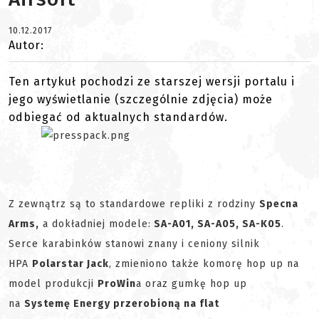
10.12.2017
Autor:
Ten artykuł pochodzi ze starszej wersji portalu i
jego wyświetlanie (szczególnie zdjęcia) może
odbiegać od aktualnych standardów.
Z zewnątrz są to standardowe repliki z rodziny
Specna
Arms,
a dokładniej modele:
SA-A01, SA-A05, SA-K05
.
Serce karabinków stanowi znany i ceniony silnik
HPA
Polarstar Jack
, zmieniono także komorę hop up na
model produkcji
ProWin
a oraz gumkę hop up
na
Systemę Energy przerobioną na flat