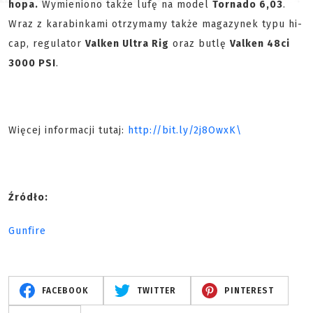
hopa.
Wymieniono także lufę na model
Tornado 6,03
.
Wraz z karabinkami otrzymamy także magazynek typu hi-
cap, regulator
Valken Ultra Rig
oraz butlę
Valken 48ci
3000 PSI
.
Więcej informacji tutaj:
http://bit.ly/2j8OwxK\
Źródło:
Gunfire
FACEBOOK
TWITTER
PINTEREST