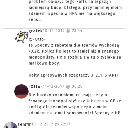
problem dołożyć tego kafla na lepszą i
ładniejszą budę. Dlatego, przynajmniej moim
zdaniem, specna w HPA nie ma większego
sensu.
10-12-2017 @
23:54
gratek
@-Otto-
Te Specny z rabatem dla teamów wychodzą
<3,2k. Policz ile jest to taniej niż u znanego
monopolisty. I nie rozbija się tu o tysiaka za
markowe body.
Hejty agresywnych szeptaczy 3..2..1..START!
11-12-2017 @
00:20
-Otto-
Nie bardzo rozumiem, co mają ceny u
"znanego monopolisty" czy też cena w GF ze
zniżką dla teamów wspólnego z moim
zdaniem na temat sensowności Specny z HP.
10-12-2017 @
22:17
Fenr1r