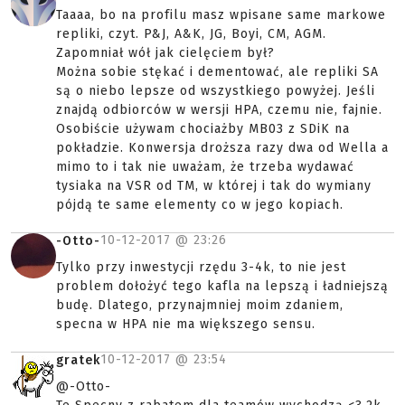
Taaaa, bo na profilu masz wpisane same markowe
repliki, czyt. P&J, A&K, JG, Boyi, CM, AGM.
Zapomniał wół jak cielęciem był?
Można sobie stękać i dementować, ale repliki SA
są o niebo lepsze od wszystkiego powyżej. Jeśli
znajdą odbiorców w wersji HPA, czemu nie, fajnie.
Osobiście używam chociażby MB03 z SDiK na
pokładzie. Konwersja droższa razy dwa od Wella a
mimo to i tak nie uważam, że trzeba wydawać
tysiaka na VSR od TM, w której i tak do wymiany
pójdą te same elementy co w jego kopiach.
10-12-2017 @
23:26
-Otto-
Tylko przy inwestycji rzędu 3-4k, to nie jest
problem dołożyć tego kafla na lepszą i ładniejszą
budę. Dlatego, przynajmniej moim zdaniem,
specna w HPA nie ma większego sensu.
10-12-2017 @
23:54
gratek
@-Otto-