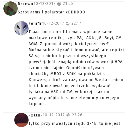
10-12-2017 @
21:55
Drzewo
Szrot arms i polarstar xDDDDDD
10-12-2017 @
22:17
Fenr1r
Taaaa, bo na profilu masz wpisane same
markowe repliki, czyt. P&J, A&K, JG, Boyi, CM,
AGM. Zapomniał wół jak cielęciem był?
Można sobie stękać i dementować, ale repliki
SA są o niebo lepsze od wszystkiego
powyżej. Jeśli znajdą odbiorców w wersji HPA,
czemu nie, fajnie. Osobiście używam
chociażby MB03 z SDiK na pokładzie.
Konwersja droższa razy dwa od Wella a mimo
to i tak nie uważam, że trzeba wydawać
tysiaka na VSR od TM, w której i tak do
wymiany pójdą te same elementy co w jego
kopiach.
10-12-2017 @
23:26
-Otto-
Tylko przy inwestycji rzędu 3-4k, to nie jest