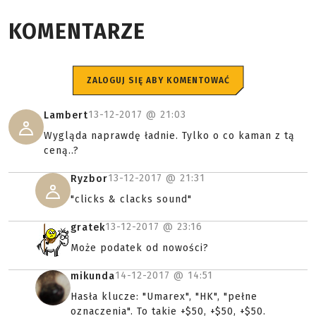
KOMENTARZE
ZALOGUJ SIĘ ABY KOMENTOWAĆ
13-12-2017 @
21:03
Lambert
Wygląda naprawdę ładnie. Tylko o co kaman z tą
ceną..?
13-12-2017 @
21:31
Ryzbor
"clicks & clacks sound"
13-12-2017 @
23:16
gratek
Może podatek od nowości?
14-12-2017 @
14:51
mikunda
Hasła klucze: "Umarex", "HK", "pełne
oznaczenia". To takie +$50, +$50, +$50.