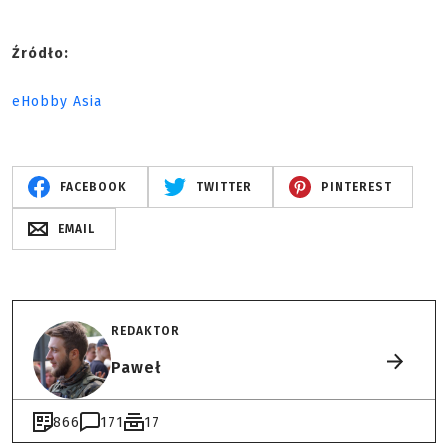
Źródło:
eHobby Asia
FACEBOOK
TWITTER
PINTEREST
EMAIL
REDAKTOR
Paweł
866
171
17