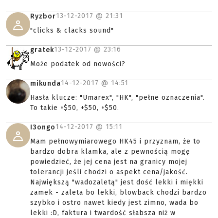
13-12-2017 @
21:31
Ryzbor
"clicks & clacks sound"
13-12-2017 @
23:16
gratek
Może podatek od nowości?
14-12-2017 @
14:51
mikunda
Hasła klucze: "Umarex", "HK", "pełne oznaczenia".
To takie +$50, +$50, +$50.
14-12-2017 @
15:11
I3ongo
Mam pełnowymiarowego HK45 i przyznam, że to
bardzo dobra klamka, ale z pewnością mogę
powiedzieć, że jej cena jest na granicy mojej
tolerancji jeśli chodzi o aspekt cena/jakość.
Największą "wadozaletą" jest dość lekki i miękki
zamek - zaleta bo lekki, blowback chodzi bardzo
szybko i ostro nawet kiedy jest zimno, wada bo
lekki :D, faktura i twardość słabsza niż w