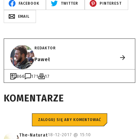
FACEBOOK
TWITTER
PINTEREST
EMAIL
REDAKTOR
Paweł
866
171
17
KOMENTARZE
ZALOGUJ SIĘ ABY KOMENTOWAĆ
18-12-2017 @
15:10
The-Naturat