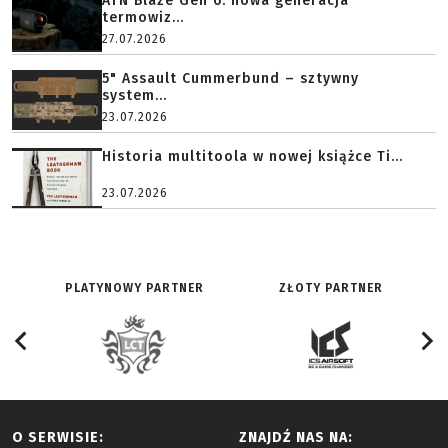
ATN Blaze Gen 6: nowa generacja
termowiz...
27.07.2026
5" Assault Cummerbund – sztywny
system...
23.07.2026
Historia multitoola w nowej książce Ti...
23.07.2026
PLATYNOWY PARTNER
ZŁOTY PARTNER
O SERWISIE:
ZNAJDŹ NAS NA: