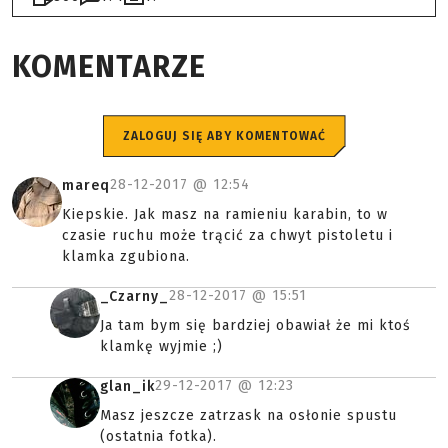
KOMENTARZE
ZALOGUJ SIĘ ABY KOMENTOWAĆ
28-12-2017 @
12:54
mareq
Kiepskie. Jak masz na ramieniu karabin, to w
czasie ruchu może trącić za chwyt pistoletu i
klamka zgubiona.
28-12-2017 @
15:51
_Czarny_
Ja tam bym się bardziej obawiał że mi ktoś
klamkę wyjmie ;)
29-12-2017 @
12:23
glan_ik
Masz jeszcze zatrzask na osłonie spustu
(ostatnia fotka).