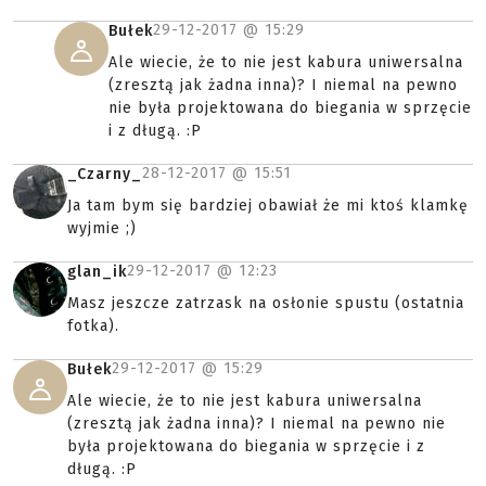
29-12-2017 @
15:29
Bułek
Ale wiecie, że to nie jest kabura uniwersalna
(zresztą jak żadna inna)? I niemal na pewno
nie była projektowana do biegania w sprzęcie
i z długą. :P
28-12-2017 @
15:51
_Czarny_
Ja tam bym się bardziej obawiał że mi ktoś klamkę
wyjmie ;)
29-12-2017 @
12:23
glan_ik
Masz jeszcze zatrzask na osłonie spustu (ostatnia
fotka).
29-12-2017 @
15:29
Bułek
Ale wiecie, że to nie jest kabura uniwersalna
(zresztą jak żadna inna)? I niemal na pewno nie
była projektowana do biegania w sprzęcie i z
długą. :P