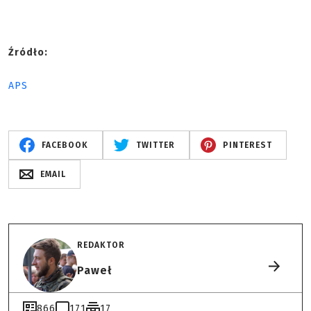
Źródło:
APS
FACEBOOK
TWITTER
PINTEREST
EMAIL
REDAKTOR
Paweł
866
171
17