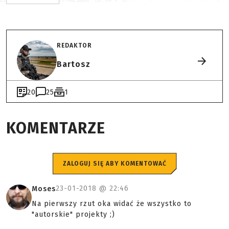
REDAKTOR
Bartosz
20
25
1
KOMENTARZE
ZALOGUJ SIĘ ABY KOMENTOWAĆ
23-01-2018 @
22:46
Moses
Na pierwszy rzut oka widać że wszystko to
"autorskie" projekty ;)