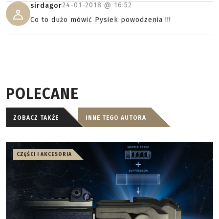
24-01-2018 @
16:52
sirdagor
Co to dużo mówić Pysiek powodzenia !!!
POLECANE
ZOBACZ TAKŻE
INNE TEGO AUTORA
CZĘŚCI I AKCESORIA