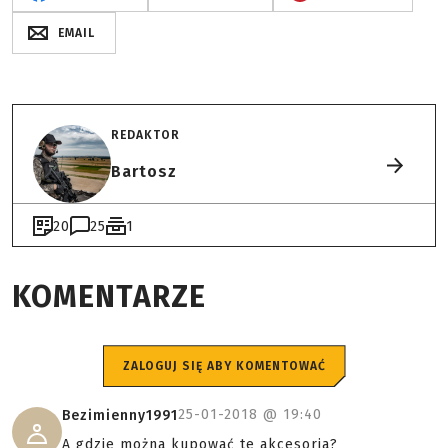
EMAIL
REDAKTOR
Bartosz
20
25
1
KOMENTARZE
ZALOGUJ SIĘ ABY KOMENTOWAĆ
25-01-2018 @
19:40
Bezimienny1991
A gdzie można kupować te akcesoria?