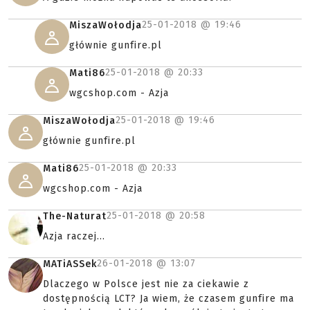
25-01-2018 @
19:46
MiszaWołodja
głównie gunfire.pl
25-01-2018 @
20:33
Mati86
wgcshop.com - Azja
25-01-2018 @
19:46
MiszaWołodja
głównie gunfire.pl
25-01-2018 @
20:33
Mati86
wgcshop.com - Azja
25-01-2018 @
20:58
The-Naturat
Azja raczej...
26-01-2018 @
13:07
MATiASSek
Dlaczego w Polsce jest nie za ciekawie z
dostępnością LCT? Ja wiem, że czasem gunfire ma