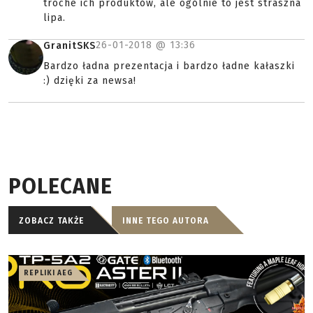
troche ich produktów, ale ogólnie to jest straszna
lipa.
26-01-2018 @
13:36
GranitSKS
Bardzo ładna prezentacja i bardzo ładne kałaszki
:) dzięki za newsa!
POLECANE
ZOBACZ TAKŻE
INNE TEGO AUTORA
REPLIKI AEG