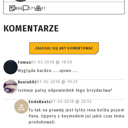
866
171
17
KOMENTARZE
ZALOGUJ SIĘ ABY KOMENTOWAĆ
01-02-2018 @
18:50
Femus
Wygląda bardzo.......ujowo......
01-02-2018 @
19:23
Buniek92
Istnieje palny odpowiednik tego brzydactwa?
01-02-2018 @
20:53
EndeBeats
Tu tak na prawdę jest tylko inna kolba pszem
Pana. Uppery z keymodem już jakiś czas temu
produkowali.