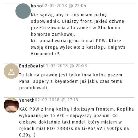
02-02-2018 @
22:04
koho
Nie sądzę, aby to coś miało palny
odpowiednik. Dłuższy front, jakieś dziwne
przefrezowania a'la zamek w Glocku na
komorze zamkowej.
Nic ponad wariację na temat PDW. Które
swoją drogą wyleciało z katalogu Knight's
Armament :P.
01-02-2018 @
20:53
EndeBeats
Tu tak na prawdę jest tylko inna kolba pszem
Pana. Uppery z keymodem już jakiś czas temu
produkowali.
02-02-2018 @
17:13
Yeneth
KAC PDW z inną kolbą i dłuższym frontem. Replika
wykonana jak to VFC - najwyższy poziom. Co
ciekawe dokładnie taki model który miałem w
rękach miał ROF 23BB/s na Li-Po7,4V i 400fps na
0,20g ;)