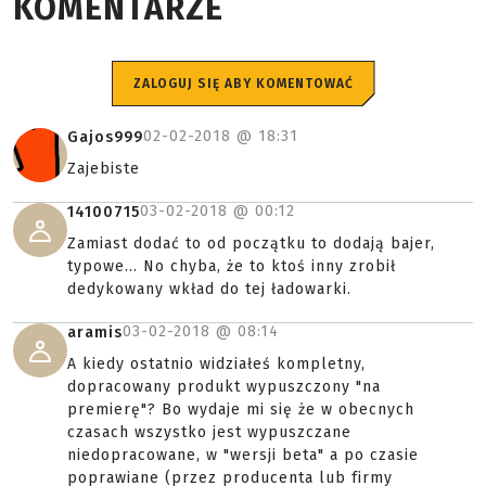
KOMENTARZE
ZALOGUJ SIĘ ABY KOMENTOWAĆ
02-02-2018 @
18:31
Gajos999
Zajebiste
03-02-2018 @
00:12
14100715
Zamiast dodać to od początku to dodają bajer,
typowe... No chyba, że to ktoś inny zrobił
dedykowany wkład do tej ładowarki.
03-02-2018 @
08:14
aramis
A kiedy ostatnio widziałeś kompletny,
dopracowany produkt wypuszczony "na
premierę"? Bo wydaje mi się że w obecnych
czasach wszystko jest wypuszczane
niedopracowane, w "wersji beta" a po czasie
poprawiane (przez producenta lub firmy