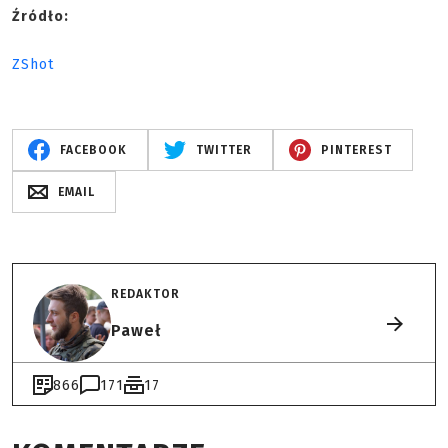
Źródło:
ZShot
FACEBOOK
TWITTER
PINTEREST
EMAIL
REDAKTOR
Paweł
866
171
17