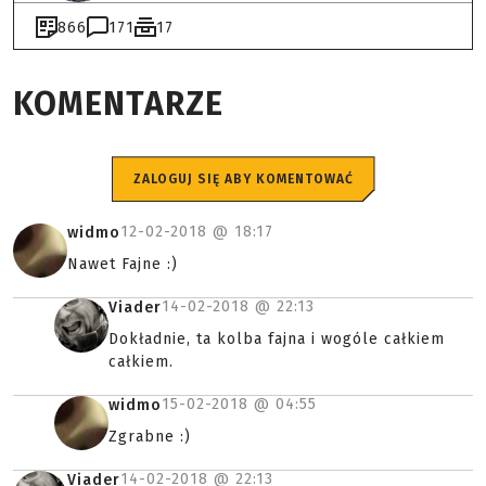
866
171
17
KOMENTARZE
ZALOGUJ SIĘ ABY KOMENTOWAĆ
12-02-2018 @
18:17
widmo
Nawet Fajne :)
14-02-2018 @
22:13
Viader
Dokładnie, ta kolba fajna i wogóle całkiem
całkiem.
15-02-2018 @
04:55
widmo
Zgrabne :)
14-02-2018 @
22:13
Viader