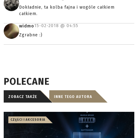
Dokładnie, ta kolba fajna i wogóle całkiem
całkiem.
15-02-2018 @
04:55
widmo
Zgrabne :)
POLECANE
ZOBACZ TAKŻE
INNE TEGO AUTORA
CZĘŚCI I AKCESORIA