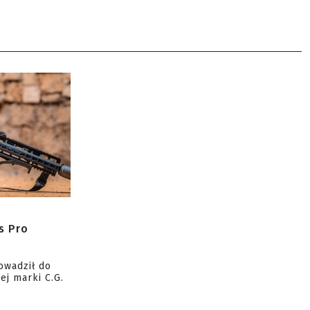
s Pro
owadził do
ej marki C.G.