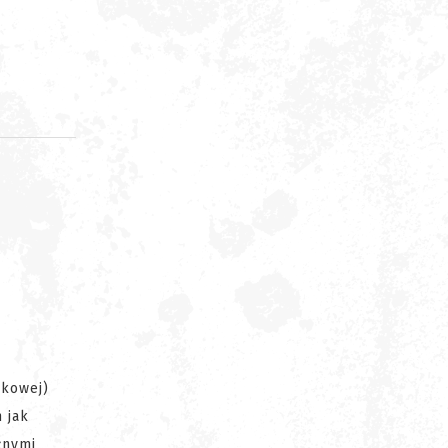
d
ykowej)
 jak
żnymi