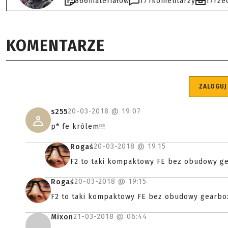
866
materiałów
171
komentarzy
17
rze
KOMENTARZE
ZALOGUJ
20-03-2018 @
19:07
s255
p* fe królem!!!
20-03-2018 @
19:15
Rogaś
F2 to taki kompaktowy FE bez obudowy ge
20-03-2018 @
19:15
Rogaś
F2 to taki kompaktowy FE bez obudowy gearbox
21-03-2018 @
06:44
Mixon