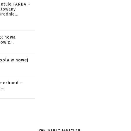
entuje FARBA –
ktowany
rednie...
6: nowa
owiz...
toola w nowej
mmerbund –
..
PARTNERZY TAKTYCZNI