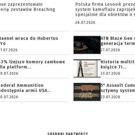
nse zaprezentowało
Polska firma Lesovik prez
serię zestawów Breaching
system kamuflażu zaproje
specjalnie dla obiektów o ś
28.07.2026
Haenel wraca do Hubertus
ATN Blaze Gen 
Pro
generacja term
31.07.2026
27.07.2026
33% lżejsze komory zamkowe
Historia multi
dla platform...
książce Ti...
29.07.2026
23.07.2026
Federal Ammunition
5" Assault Cu
udostępnia armii USA...
sztywny system.
20.07.2026
23.07.2026
SREBRNI PARTNERZY