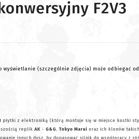
 konwersyjny F2V3
go wyświetlanie (szczególnie zdjęcia) może odbiegać o
3
płytki z elektroniką (którą montuje się w miejsce kostki st
kszością replik
AK
-
G&G
,
Tokyo Marui
oraz ich klonów takich
owanie innych dysz, by dopasować silnik do współpracy z ró