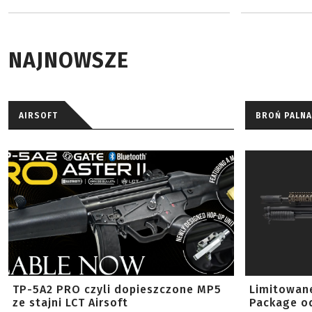
NAJNOWSZE
AIRSOFT
BROŃ PALNA
TP-5A2 PRO czyli dopieszczone MP5
Limitowan
ze stajni LCT Airsoft
Package od