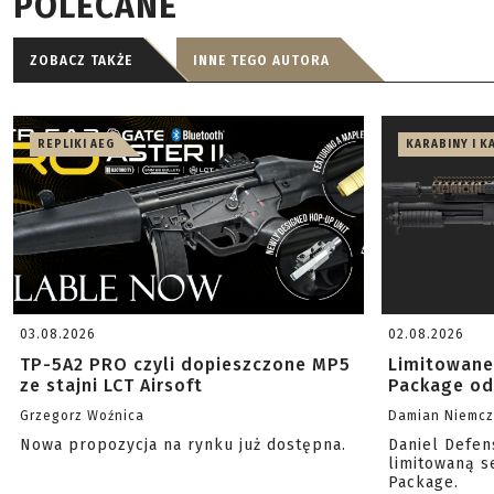
POLECANE
ZOBACZ TAKŻE
INNE TEGO AUTORA
REPLIKI AEG
KARABINY I K
03.08.2026
02.08.2026
TP-5A2 PRO czyli dopieszczone MP5
Limitowane
ze stajni LCT Airsoft
Package od
Grzegorz Woźnica
Damian Niemc
Nowa propozycja na rynku już dostępna.
Daniel Defen
limitowaną s
Package.