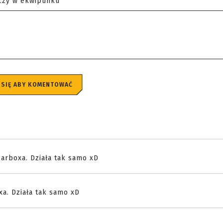
czy w ekwipunku
 SIĘ ABY KOMENTOWAĆ
arboxa. Działa tak samo xD
a. Działa tak samo xD