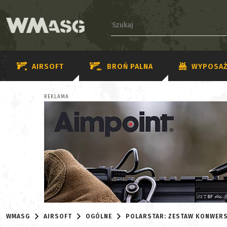
AIRSOFT
BROŃ PALNA
WYPOSAŻ
REKLAMA
WMASG
AIRSOFT
OGÓLNE
POLARSTAR: ZESTAW KONWERS