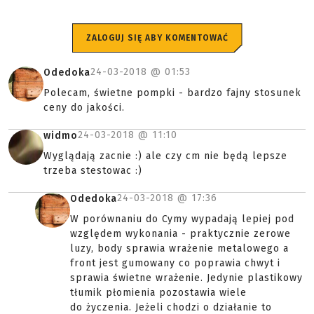
ZALOGUJ SIĘ ABY KOMENTOWAĆ
24-03-2018 @
01:53
Odedoka
Polecam, świetne pompki - bardzo fajny stosunek
ceny do jakości.
24-03-2018 @
11:10
widmo
Wyglądają zacnie :) ale czy cm nie będą lepsze
trzeba stestowac :)
24-03-2018 @
17:36
Odedoka
W porównaniu do Cymy wypadają lepiej pod
względem wykonania - praktycznie zerowe
luzy, body sprawia wrażenie metalowego a
front jest gumowany co poprawia chwyt i
sprawia świetne wrażenie. Jedynie plastikowy
tłumik płomienia pozostawia wiele
do życzenia. Jeżeli chodzi o działanie to