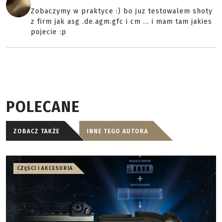
Zobaczymy w praktyce :) bo juz testowalem shoty
z firm jak asg .de.agm.gfc i cm ... i mam tam jakies
pojecie :p
POLECANE
ZOBACZ TAKŻE
INNE TEGO AUTORA
CZĘŚCI I AKCESORIA