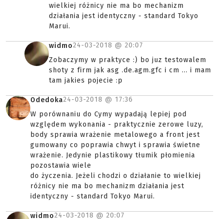
wielkiej różnicy nie ma bo mechanizm
działania jest identyczny - standard Tokyo
Marui.
24-03-2018 @
20:07
widmo
Zobaczymy w praktyce :) bo juz testowalem
shoty z firm jak asg .de.agm.gfc i cm ... i mam
tam jakies pojecie :p
24-03-2018 @
17:36
Odedoka
W porównaniu do Cymy wypadają lepiej pod
względem wykonania - praktycznie zerowe luzy,
body sprawia wrażenie metalowego a front jest
gumowany co poprawia chwyt i sprawia świetne
wrażenie. Jedynie plastikowy tłumik płomienia
pozostawia wiele
do życzenia. Jeżeli chodzi o działanie to wielkiej
różnicy nie ma bo mechanizm działania jest
identyczny - standard Tokyo Marui.
24-03-2018 @
20:07
widmo