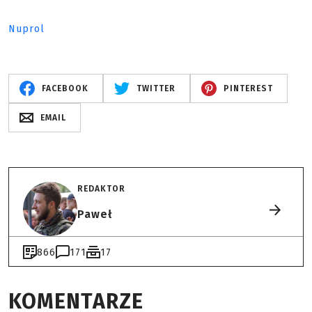
Nuprol
FACEBOOK
TWITTER
PINTEREST
EMAIL
REDAKTOR
Paweł
866
171
17
KOMENTARZE