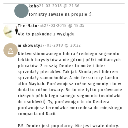
27-03-2018 @
21:36
koho
Tornistry zawsze na propsie ;).
27-03-2018 @
18:35
The-Naturat
Ale to paskudne z wyglądu.
27-03-2018 @
20:22
miskowaty
Niekwestionowanego lidera średniego segmentu
lekkich turystyków a nie górnej półki militarnych
plecaków. Z resztą Deuter to może i lider
sprzedaży plecaków. Tak jak Skoda jest liderem
sprzedaży samochodów. A nie ferrari czy Lambo
albo Maybah. Porównujesz różne segmenty i to w
dodatku różne towary. Bo to nie tylko porównanie
różnych półek tego samego segmentu (osobówki
do osobówki). Ty, porównując to do Deutera
porównujesz terenówke mercedesa do miejskiego
compacta od Dacii.
P.S. Deuter jest popularny. Nie jest wcale dobry.