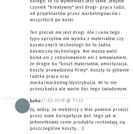
kolego, to co wymieniłeś jest tanie, jedynie
czynnik "kreatywny" jest drogi- praca ludzi,
od projektantów przez marketingowców i
wszystkich po kolei.
Ten plecak nie jest drogi. Ale i cena tego
typu sprzętów nie wynika z materiałów czy
kosmicznych technologii bo to żadna
kosmiczna technologia. Nie można walić
konia ani z cebulowaniem ani z wmawianiem,
że drogie bo "koszt materiałów, amortyzacja,
koszty prowadzenia firmy". Koszty to głównie
ludzka praca oraz
marka/marketing/dystrybucja. Mi to nie
przeszkadza ale warto byc tego świadomym.
27-03-2018 @
11:33
koho
Oj, widzę, że niektórzy z Was powinni przejść
przez małe korepetycje dot. tego jak w
jednostkowej cenie produktu rozkładają się
poszczególne koszty... ;)