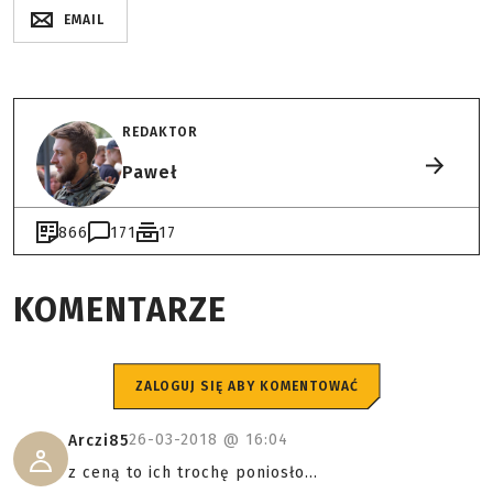
EMAIL
REDAKTOR
Paweł
866
171
17
KOMENTARZE
ZALOGUJ SIĘ ABY KOMENTOWAĆ
26-03-2018 @
16:04
Arczi85
z ceną to ich trochę poniosło...