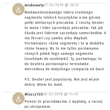
27-03-2018 @
20:22
miskowaty
Niekwestionowanego lidera średniego
segmentu lekkich turystyków a nie górnej
półki militarnych plecaków. Z resztą Deuter
to może i lider sprzedaży plecaków. Tak jak
Skoda jest liderem sprzedaży samochodów. A
nie ferrari czy Lambo albo Maybah.
Porównujesz różne segmenty i to w dodatku
różne towary. Bo to nie tylko porównanie
różnych półek tego samego segmentu
(osobówki do osobówki). Ty, porównując to
do Deutera porównujesz terenówke
mercedesa do miejskiego compacta od Dacii.
P.S. Deuter jest popularny. Nie jest wcale
dobry. Wiem bo mam.
28-03-2018 @
14:45
Miszcz120
Ponosi to pracodawców, z wypłatą, a raczej
jej okrojeniem.