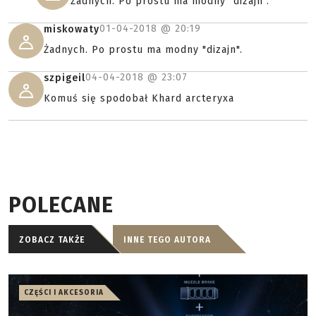
Żadnych. Po prostu ma modny "dizajn".
01-04-2018 @
20:19
miskowaty
Żadnych. Po prostu ma modny "dizajn".
04-04-2018 @
23:07
szpigeil
Komuś się spodobał Khard arcteryxa
POLECANE
ZOBACZ TAKŻE
INNE TEGO AUTORA
CZĘŚCI I AKCESORIA