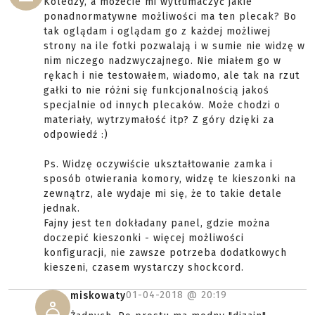
Koledzy, a możecie mi wytłumaczyć jakie
ponadnormatywne możliwości ma ten plecak? Bo
tak oglądam i oglądam go z każdej możliwej
strony na ile fotki pozwalają i w sumie nie widzę w
nim niczego nadzwyczajnego. Nie miałem go w
rękach i nie testowałem, wiadomo, ale tak na rzut
gałki to nie różni się funkcjonalnością jakoś
specjalnie od innych plecaków. Może chodzi o
materiały, wytrzymałość itp? Z góry dzięki za
odpowiedź :)
Ps. Widzę oczywiście ukształtowanie zamka i
sposób otwierania komory, widzę te kieszonki na
zewnątrz, ale wydaje mi się, że to takie detale
jednak.
Fajny jest ten dokładany panel, gdzie można
doczepić kieszonki - więcej możliwości
konfiguracji, nie zawsze potrzeba dodatkowych
kieszeni, czasem wystarczy shockcord.
01-04-2018 @
20:19
miskowaty