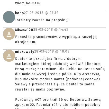
Wiem bo mam.
27-03-2018 @
21:36
koho
Tornistry zawsze na propsie ;).
28-03-2018 @
14:45
Miszcz120
Ponosi to pracodawców, z wypłatą, a raczej jej
okrojeniem.
28-03-2018 @
18:08
miskowaty
Deuter to przeciętna firma z dobrym
marketingiem której udało się wmówić klientom,
że są marką "premium". Dla Ciebie Deuter to sufit,
dla mnie najwyżej średnia półka. Kup Arcteryxa,
kup niektóre modele nawet (podobnej cenowo)
Salewy a przekonasz się, że Deuter to żadna
rewela i są maks poprawne.
Porównuję ACT pro trail 36 od Deutera z Salewą
apexem 22. Rozmiar różny ale nabiłem podobny