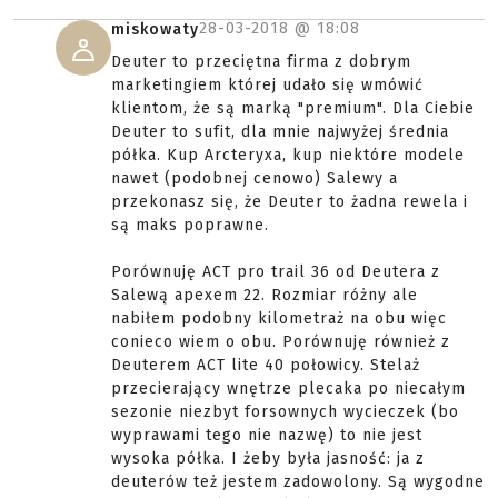
28-03-2018 @
18:08
miskowaty
Deuter to przeciętna firma z dobrym
marketingiem której udało się wmówić
klientom, że są marką "premium". Dla Ciebie
Deuter to sufit, dla mnie najwyżej średnia
półka. Kup Arcteryxa, kup niektóre modele
nawet (podobnej cenowo) Salewy a
przekonasz się, że Deuter to żadna rewela i
są maks poprawne.
Porównuję ACT pro trail 36 od Deutera z
Salewą apexem 22. Rozmiar różny ale
nabiłem podobny kilometraż na obu więc
conieco wiem o obu. Porównuję również z
Deuterem ACT lite 40 połowicy. Stelaż
przecierający wnętrze plecaka po niecałym
sezonie niezbyt forsownych wycieczek (bo
wyprawami tego nie nazwę) to nie jest
wysoka półka. I żeby była jasność: ja z
deuterów też jestem zadowolony. Są wygodne