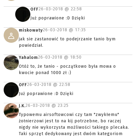
26-03-2018 @
22:58
OFF
Już poprawione :D Dzięki
26-03-2018 @
17:35
miskowaty
jak sie zastanowić to podejrzanie tanio bym
powiedział.
26-03-2018 @
18:50
Yahalom
Otóż to, że tanio - początkowo była mowa o
kwocie ponad 1000 zł :)
26-03-2018 @
22:58
OFF
Już poprawione :D Dzięki
26-03-2018 @
23:25
J.K.
Typowemu airsoftowcowi czy tam "zwykłemu"
żołnierzowi jest to na kij potrzebne, bo raczej
nigdy nie wykorzysta możliwości takiego plecaka.
Taki sprzęt dedykowany jest dwóm kategoriom