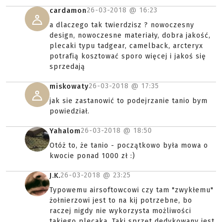
26-03-2018 @
16:23
cardamon
a dlaczego tak twierdzisz ? nowoczesny
design, nowoczesne materiały, dobra jakość,
plecaki typu tadgear, camelback, arcteryx
potrafią kosztować sporo więcej i jakoś się
sprzedają
26-03-2018 @
17:35
miskowaty
jak sie zastanowić to podejrzanie tanio bym
powiedział.
26-03-2018 @
18:50
Yahalom
Otóż to, że tanio - początkowo była mowa o
kwocie ponad 1000 zł :)
26-03-2018 @
23:25
J.K.
Typowemu airsoftowcowi czy tam "zwykłemu"
żołnierzowi jest to na kij potrzebne, bo
raczej nigdy nie wykorzysta możliwości
takiego plecaka. Taki sprzęt dedykowany jest