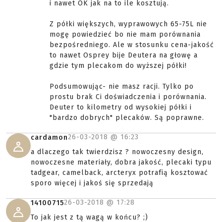
i nawet OK jak na to ile kosztują.
Z półki większych, wyprawowych 65-75L nie
mogę powiedzieć bo nie mam porównania
bezpośredniego. Ale w stosunku cena-jakość
to nawet Osprey bije Deutera na głowę a
gdzie tym plecakom do wyższej półki!
Podsumowując- nie masz racji. Tylko po
prostu brak Ci doświadczenia i porównania.
Deuter to kilometry od wysokiej półki i
"bardzo dobrych" plecaków. Są poprawne.
26-03-2018 @
16:23
cardamon
a dlaczego tak twierdzisz ? nowoczesny design,
nowoczesne materiały, dobra jakość, plecaki typu
tadgear, camelback, arcteryx potrafią kosztować
sporo więcej i jakoś się sprzedają
26-03-2018 @
17:28
14100715
To jak jest z tą wagą w końcu? ;)