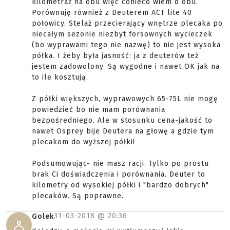
kilometraż na obu więc conieco wiem o obu.
Porównuję również z Deuterem ACT lite 40
połowicy. Stelaż przecierający wnętrze plecaka po
niecałym sezonie niezbyt forsownych wycieczek
(bo wyprawami tego nie nazwę) to nie jest wysoka
półka. I żeby była jasność: ja z deuterów też
jestem zadowolony. Są wygodne i nawet OK jak na
to ile kosztują.
Z półki większych, wyprawowych 65-75L nie mogę
powiedzieć bo nie mam porównania
bezpośredniego. Ale w stosunku cena-jakość to
nawet Osprey bije Deutera na głowę a gdzie tym
plecakom do wyższej półki!
Podsumowując- nie masz racji. Tylko po prostu
brak Ci doświadczenia i porównania. Deuter to
kilometry od wysokiej półki i "bardzo dobrych"
plecaków. Są poprawne.
31-03-2018 @
20:36
Golek