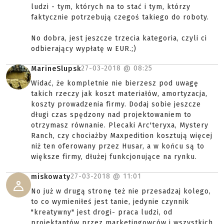
ludzi - tym, których na to stać i tym, którzy
faktycznie potrzebują czegoś takiego do roboty.
No dobra, jest jeszcze trzecia kategoria, czyli ci
odbierający wypłatę w EUR.;)
27-03-2018 @
08:25
MarineSlupsk
Widać, że kompletnie nie bierzesz pod uwagę
takich rzeczy jak koszt materiałów, amortyzacja,
koszty prowadzenia firmy. Dodaj sobie jeszcze
długi czas spędzony nad projektowaniem to
otrzymasz równanie. Plecaki Arc'teryxa, Mystery
Ranch, czy chociażby Maxpedition kosztują więcej
niż ten oferowany przez Husar, a w końcu są to
większe firmy, dłużej funkcjonujące na rynku.
27-03-2018 @
11:01
miskowaty
No już w drugą stronę też nie przesadzaj kolego,
to co wymieniłeś jest tanie, jedynie czynnik
"kreatywny" jest drogi- praca ludzi, od
projektantów przez marketingowców i wszystkich