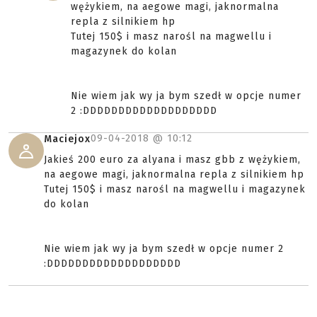
wężykiem, na aegowe magi, jaknormalna
repla z silnikiem hp
Tutej 150$ i masz narośl na magwellu i
magazynek do kolan
Nie wiem jak wy ja bym szedł w opcje numer
2 :DDDDDDDDDDDDDDDDDDD
09-04-2018 @
10:12
Maciejox
Jakieś 200 euro za alyana i masz gbb z wężykiem,
na aegowe magi, jaknormalna repla z silnikiem hp
Tutej 150$ i masz narośl na magwellu i magazynek
do kolan
Nie wiem jak wy ja bym szedł w opcje numer 2
:DDDDDDDDDDDDDDDDDDD