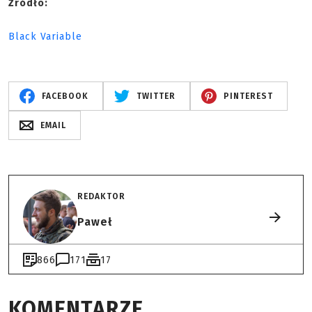
Źródło:
Black Variable
FACEBOOK
TWITTER
PINTEREST
EMAIL
REDAKTOR
Paweł
866
171
17
KOMENTARZE