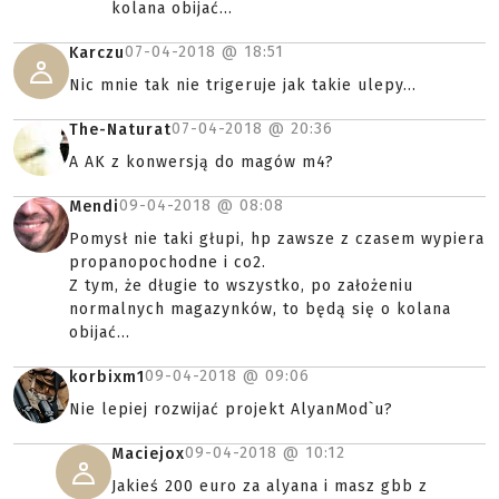
kolana obijać...
07-04-2018 @
18:51
Karczu
Nic mnie tak nie trigeruje jak takie ulepy...
07-04-2018 @
20:36
The-Naturat
A AK z konwersją do magów m4?
09-04-2018 @
08:08
Mendi
Pomysł nie taki głupi, hp zawsze z czasem wypiera
propanopochodne i co2.
Z tym, że długie to wszystko, po założeniu
normalnych magazynków, to będą się o kolana
obijać...
09-04-2018 @
09:06
korbixm1
Nie lepiej rozwijać projekt AlyanMod`u?
09-04-2018 @
10:12
Maciejox
Jakieś 200 euro za alyana i masz gbb z