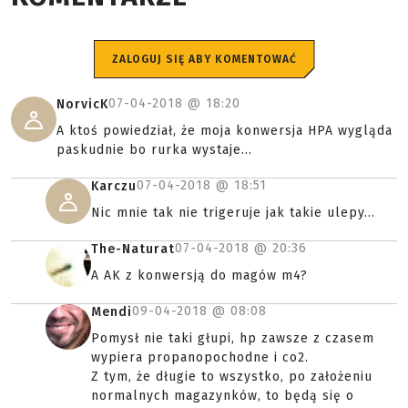
ZALOGUJ SIĘ ABY KOMENTOWAĆ
07-04-2018 @
18:20
NorvicK
A ktoś powiedział, że moja konwersja HPA wygląda
paskudnie bo rurka wystaje...
07-04-2018 @
18:51
Karczu
Nic mnie tak nie trigeruje jak takie ulepy...
07-04-2018 @
20:36
The-Naturat
A AK z konwersją do magów m4?
09-04-2018 @
08:08
Mendi
Pomysł nie taki głupi, hp zawsze z czasem
wypiera propanopochodne i co2.
Z tym, że długie to wszystko, po założeniu
normalnych magazynków, to będą się o