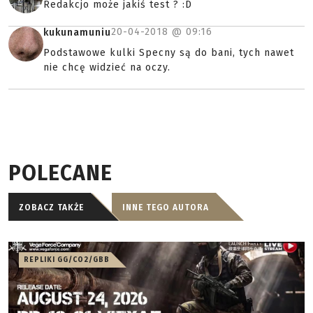
Redakcjo może jakiś test ? :D
20-04-2018 @
09:16
kukunamuniu
Podstawowe kulki Specny są do bani, tych nawet
nie chcę widzieć na oczy.
POLECANE
ZOBACZ TAKŻE
INNE TEGO AUTORA
REPLIKI GG/CO2/GBB