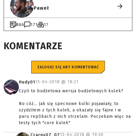
Paweł
866
171
17
KOMENTARZE
ZALOGUJ SIĘ ABY KOMENTOWAĆ
15-04-2018 @
18:21
Hudy01
Czyli to budżetowa wersja budżetowych kulek?
No cóż... Jak się specnowe kulki pojawiały, to
szydziłem z tych kulek, a okazały się fajne i w
paru replikach z nich strzelam. Poczekam więc na
testy tych "core kulek"
15-04-2018 @
19:30
Czarny07_07