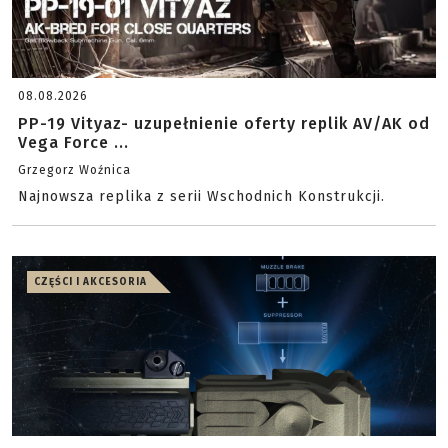
08.08.2026
PP-19 Vityaz- uzupełnienie oferty replik AV/AK od
Vega Force ...
Grzegorz Woźnica
Najnowsza replika z serii Wschodnich Konstrukcji.
CZĘŚCI I AKCESORIA