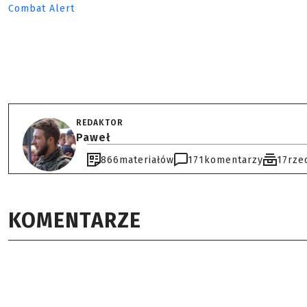
Combat Alert
REDAKTOR
Paweł
866
materiałów
171
komentarzy
17
rze
KOMENTARZE