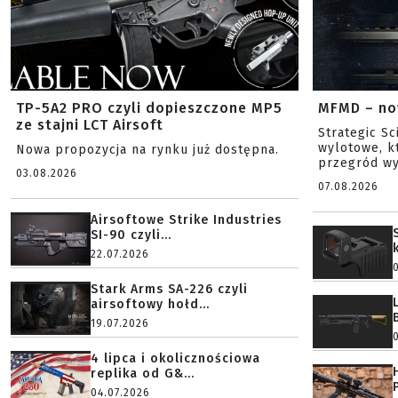
TP-5A2 PRO czyli dopieszczone MP5
MFMD – no
ze stajni LCT Airsoft
Strategic S
wylotowe, k
Nowa propozycja na rynku już dostępna.
przegród wy
03.08.2026
07.08.2026
Airsoftowe Strike Industries
SI-90 czyli...
22.07.2026
Stark Arms SA-226 czyli
airsoftowy hołd...
19.07.2026
4 lipca i okolicznościowa
replika od G&...
04.07.2026