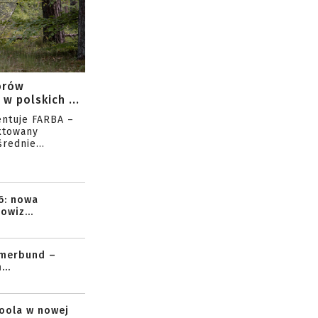
orów
w polskich ...
entuje FARBA –
ktowany
rednie...
6: nowa
owiz...
mmerbund –
..
toola w nowej