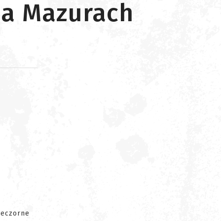
na Mazurach
d
ieczorne