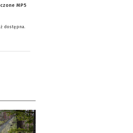
zczone MP5
uż dostępna.