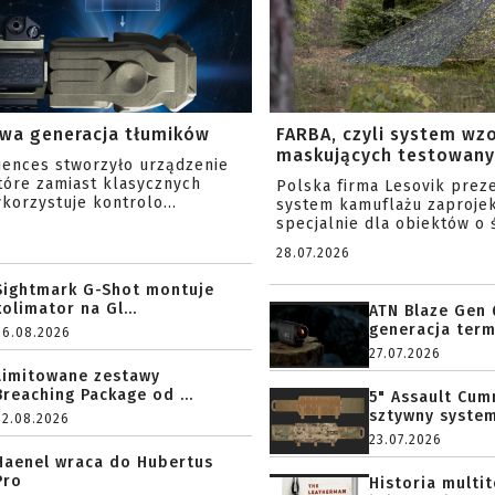
wa generacja tłumików
FARBA, czyli system wz
maskujących testowany 
ciences stworzyło urządzenie
tóre zamiast klasycznych
Polska firma Lesovik prez
korzystuje kontrolo...
system kamuflażu zaproje
specjalnie dla obiektów o ś
28.07.2026
Sightmark G-Shot montuje
kolimator na Gl...
ATN Blaze Gen 
generacja term
06.08.2026
27.07.2026
Limitowane zestawy
Breaching Package od ...
5" Assault Cu
sztywny system.
02.08.2026
23.07.2026
Haenel wraca do Hubertus
Pro
Historia multi