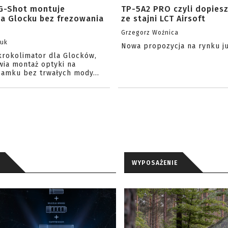
G-Shot montuje
TP-5A2 PRO czyli dopies
na Glocku bez frezowania
ze stajni LCT Airsoft
Grzegorz Woźnica
zuk
Nowa propozycja na rynku j
krokolimator dla Glocków,
wia montaż optyki na
amku bez trwałych mody...
WYPOSAŻENIE