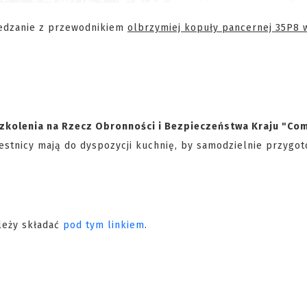
wiedzanie z przewodnikiem
olbrzymiej kopuły pancernej 35P8 
zkolenia na Rzecz Obronności i Bezpieczeństwa Kraju "Co
zestnicy mają do dyspozycji kuchnię, by samodzielnie przygo
leży składać
pod tym linkiem
.