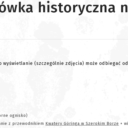
jówka historyczna 
go wyświetlanie (szczególnie zdjęcia) może odbiegać o
orne ognisko)
zanie z przewodnikiem
Kwatery Göringa w Szerokim Borze
+ w