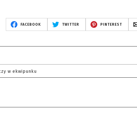
FACEBOOK
TWITTER
PINTEREST
czy w ekwipunku