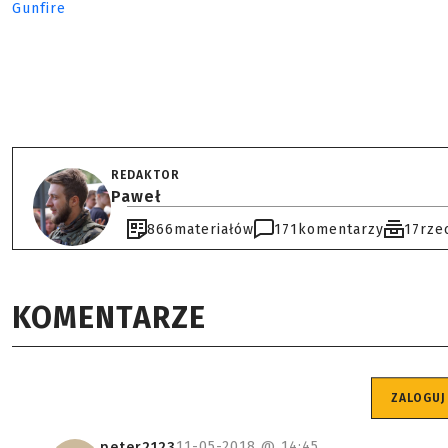
Gunfire
REDAKTOR
Paweł
866
materiałów
171
komentarzy
17
rze
KOMENTARZE
ZALOGUJ
11-05-2018 @
14:45
peter2123