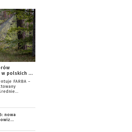
orów
w polskich ...
entuje FARBA –
ktowany
rednie...
6: nowa
owiz...