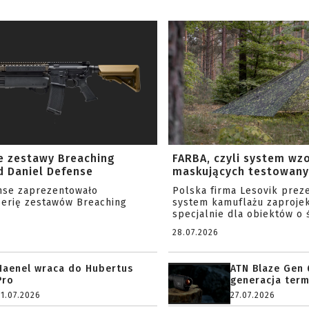
e zestawy Breaching
FARBA, czyli system wz
 Daniel Defense
maskujących testowany 
nse zaprezentowało
Polska firma Lesovik prez
serię zestawów Breaching
system kamuflażu zaproje
specjalnie dla obiektów o ś
28.07.2026
Haenel wraca do Hubertus
ATN Blaze Gen 
Pro
generacja term
31.07.2026
27.07.2026