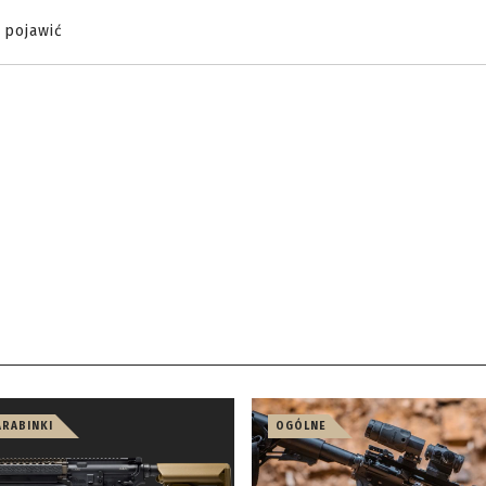
 pojawić
ARABINKI
OGÓLNE