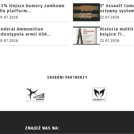
33% lżejsze komory zamkowe
5" Assault Cu
dla platform...
sztywny system.
29.07.2026
23.07.2026
Federal Ammunition
Historia multi
udostępnia armii USA...
książce Ti...
20.07.2026
23.07.2026
SREBRNI PARTNERZY
ZNAJDŹ NAS NA: