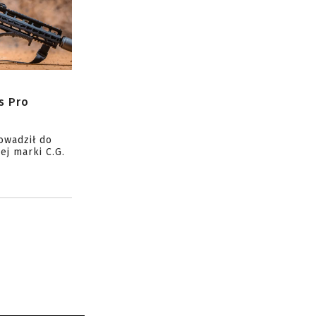
s Pro
owadził do
ej marki C.G.