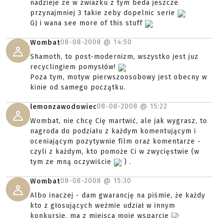
nadzieje ze w zwiazku z tym beda jeszcze
przynajmniej 3 takie zeby dopelnic serie
GJ i wana see more of this stuff
08-08-2008 @
14:50
Wombat
Shamoth, to post-modernizm, wszystko jest juz
recyclingiem pomysłów!
Poza tym, motyw pierwszoosobowy jest obecny w
kinie od samego początku.
08-08-2008 @
15:22
lemonzawodowiec
Wombat, nie chcę Cię martwić, ale jak wygrasz, to
nagroda do podziału z każdym komentującym i
oceniającym pozytywnie film oraz komentarze -
czyli z każdym, kto pomoże Ci w zwycięstwie (w
tym ze mną oczywiście
) .
08-08-2008 @
15:30
Wombat
Albo inaczej - dam gwarancję na piśmie, że każdy
kto z głosujących weźmie udział w innym
konkursie, ma z miejsca moje wsparcie