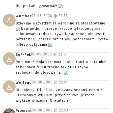
Nie płakać - głosować!
05-08-2008 @
22:35
Wombat
Dziękuję wszystkim za ogromne zainteresowanie
Naprawdę. I proszę jeszcze tylko, żeby nie
sabotować produkcji rywali. Naprawdę nie jest to
potrzebne. Jeszcze raz dzięki, pozdrawiam i życzę
miłego oglądania
05-08-2008 @
22:43
SoP-PeL
Pomimo iż moja skromna osoba, traci w ostatnich
sekundach flimu troche lakieru i szybę -
zachęcam do głosowania!!
05-08-2008 @
22:51
Wojteqq
Głosujemy! Filmik nie związany bezpośrednio z
Czerwonym Wilkiem, przez co robi jeszcze
większe wrażenie. Gratulacje!
05-08-2008 @
22:53
Promant