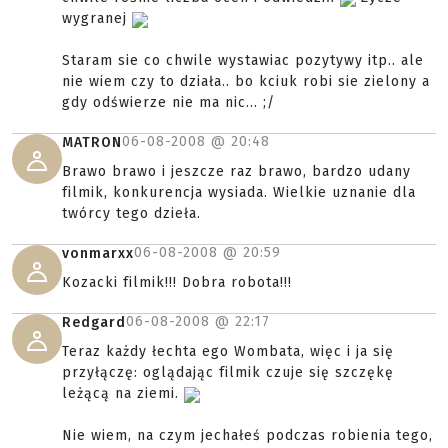
wygranej
Staram sie co chwile wystawiac pozytywy itp.. ale
nie wiem czy to działa.. bo kciuk robi sie zielony a
gdy odświerze nie ma nic... ;/
06-08-2008 @
20:48
MATRON
Brawo brawo i jeszcze raz brawo, bardzo udany
filmik, konkurencja wysiada. Wielkie uznanie dla
twórcy tego dzieła.
06-08-2008 @
20:59
vonmarxx
Kozacki filmik!!! Dobra robota!!!
06-08-2008 @
22:17
Redgard
Teraz każdy łechta ego Wombata, więc i ja się
przyłączę: oglądając filmik czuje się szczękę
leżącą na ziemi.
Nie wiem, na czym jechałeś podczas robienia tego,