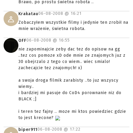
Brawo, po prostu świetna robota ..
06-08-2008 @
16:21
Krakatau
Zobaczyłem wszystkie filmy i jedynie ten zrobił na
mnie wrażenie, świetna robota.
06-08-2008 @
16:55
OFF
nie zapominajcie zeby dac tez do opisow na gg
..tez cos pomoze xD ode mnie ze znajomych juz z
30 obejrzalo z tego co wiem.. wiec smialo!
zachecajcie tez znajomych! x)
a swoja droga filmik zarabisty ..to juz wszyscy
wiemy..
i bardziej mi pasuje do CoD4 porownanie niz do
BLACK ;]
i teren tez fajny .. moze mi ktos powiedziec gdzie
to jest krecone?
06-08-2008 @
17:22
biper911