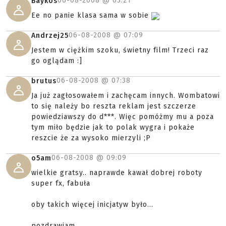
06-08-2008 @
03:21
Baykos
Ee no panie klasa sama w sobie
06-08-2008 @
07:09
Andrzej25
Jestem w ciężkim szoku, świetny film! Trzeci raz
go oglądam :]
06-08-2008 @
07:38
brutus
Ja już zagłosowałem i zachęcam innych. Wombatowi
to się należy bo reszta reklam jest szczerze
powiedziawszy do d***. Więc pomóżmy mu a poza
tym miło będzie jak to polak wygra i pokaże
reszcie że za wysoko mierzyli ;P
06-08-2008 @
09:09
o5am
wielkie gratsy.. naprawde kawał dobrej roboty
super fx, fabuła
oby takich więcej inicjatyw było...
pozdrawiam