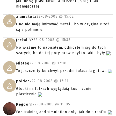
jak już są plastikowe, a prezentują się i tak
nienajgorzej
22-08-2008 @
15:02
alamakota
One nie mają imitować metalu bo w oryginale też
są z polimeru.
22-08-2008 @
15:38
Jackall37
No właśnie to napisałem, odniosłem się do tych
szarych, bo do tej pory prawie tylko takie były
22-08-2008 @
17:18
Mieteq
To jeszcze tylko chwyt przedni i Masada gotowa
22-08-2008 @
17:21
poldeck
Glocki na fotkach wyglądają kosmicznie
plasticznie
.
22-08-2008 @
19:05
Regdorn
For training and simulation only. Jak do airsoftu
.