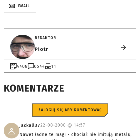
EMAIL
REDAKTOR
Piotr
4408
6544
11
KOMENTARZE
ZALOGUJ SIĘ ABY KOMENTOWAĆ
22-08-2008 @
14:57
Jackall37
Nawet ładne te magi - chociaż nie imitują metalu,