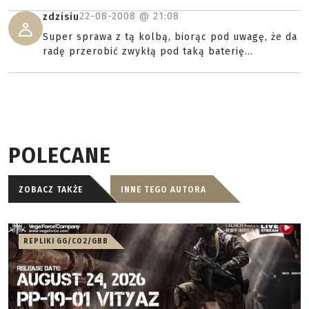
22-08-2008 @
21:08
zdzisiu
Super sprawa z tą kolbą, biorąc pod uwagę, że da
radę przerobić zwykłą pod taką baterię...
POLECANE
ZOBACZ TAKŻE
INNE TEGO AUTORA
REPLIKI GG/CO2/GBB