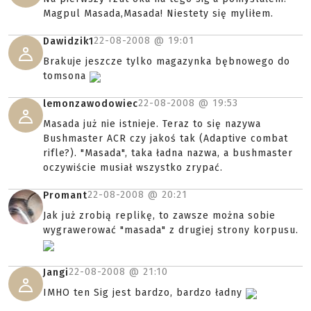
Magpul Masada,Masada! Niestety się myliłem.
22-08-2008 @
19:01
Dawidzik1
Brakuje jeszcze tylko magazynka bębnowego do
tomsona
22-08-2008 @
19:53
lemonzawodowiec
Masada już nie istnieje. Teraz to się nazywa
Bushmaster ACR czy jakoś tak (Adaptive combat
rifle?). "Masada", taka ładna nazwa, a bushmaster
oczywiście musiał wszystko zrypać.
22-08-2008 @
20:21
Promant
Jak już zrobią replikę, to zawsze można sobie
wygrawerować "masada" z drugiej strony korpusu.
22-08-2008 @
21:10
Jangi
IMHO ten Sig jest bardzo, bardzo ładny