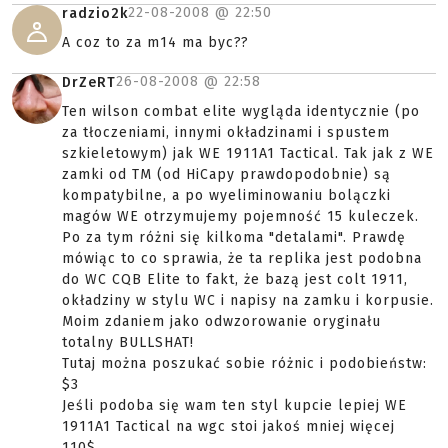
22-08-2008 @
22:50
radzio2k
A coz to za m14 ma byc??
26-08-2008 @
22:58
DrZeRT
Ten wilson combat elite wygląda identycznie (po
za tłoczeniami, innymi okładzinami i spustem
szkieletowym) jak WE 1911A1 Tactical. Tak jak z WE
zamki od TM (od HiCapy prawdopodobnie) są
kompatybilne, a po wyeliminowaniu bolączki
magów WE otrzymujemy pojemność 15 kuleczek.
Po za tym różni się kilkoma "detalami". Prawdę
mówiąc to co sprawia, że ta replika jest podobna
do WC CQB Elite to fakt, że bazą jest colt 1911,
okładziny w stylu WC i napisy na zamku i korpusie.
Moim zdaniem jako odwzorowanie oryginału
totalny BULLSHAT!
Tutaj można poszukać sobie różnic i podobieństw:
$3
Jeśli podoba się wam ten styl kupcie lepiej WE
1911A1 Tactical na wgc stoi jakoś mniej więcej
110$.