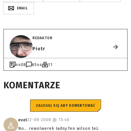
EMAIL
REDAKTOR
Piotr
4408
6544
11
KOMENTARZE
ZALOGUJ SIĘ ABY KOMENTOWAĆ
22-08-2008 @
15:46
evel
No... rewolwerek ładny.Ten wilson też.