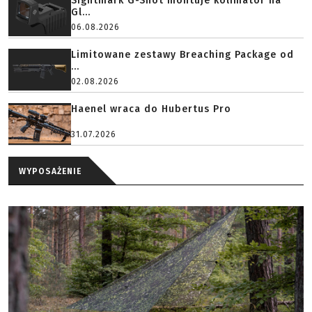
Sightmark G-Shot montuje kolimator na
Gl...
06.08.2026
Limitowane zestawy Breaching Package od
...
02.08.2026
Haenel wraca do Hubertus Pro
31.07.2026
WYPOSAŻENIE