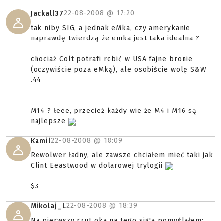
22-08-2008 @
17:20
Jackall37
tak niby SIG, a jednak eMka, czy amerykanie
naprawdę twierdzą że emka jest taka idealna ?
chociaż Colt potrafi robić w USA fajne bronie
(oczywiście poza eMką), ale osobiście wolę S&W
.44
M14 ? łeee, przecież każdy wie że M4 i M16 są
najlepsze
22-08-2008 @
18:09
Kamil
Rewolwer ładny, ale zawsze chciałem mieć taki jak
Clint Eeastwood w dolarowej trylogii
$3
22-08-2008 @
18:39
Mikolaj_L
Na pierwszy rzut oka na tego sig'a pomyślałem: