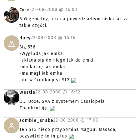
22-08-2008 @
16:03
Cyrek
SIG genialny, a cena powiedziałbym niska jak za
takie części.
22-08-2008 @
16:16
Huey
Sig 556:
-Wygląda jak emka
-składa się do niego jak do emki
-ma kolbę jak emka
-ma magi jak emka
,ale w środku jest SIG
22-08-2008 @
16:32
Westie
O... Boże. SAA z systemem Cassiopeia.
Zbankrutuję.
22-08-2008 @
17:03
zombie_snake
Ten SIG nieco przypomina Magpul Masada,
oczywiście to in plus