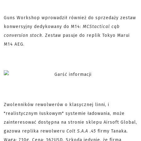
Guns Workshop wprowadził również do sprzedaży zestaw
konwersyjny dedykowany do M14:
MCS
tactical cqb
conversion stock
. Zestaw pasuje do replik Tokyo Marui
M14 AEG.
Zwolenników rewolwerów o klasycznej linni, i
"realistycznym łuskowym" systemie ładowania, może
zainteresować dostępna na stronie sklepu Airsoft Global,
gazowa replika rewolweru
Colt S.A.A .45
firmy Tanaka
.
Waga: 710g. Cena: 162USD. Szkoda jedynie, że firma