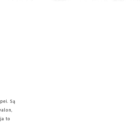
pei. Są
valon,
ja to