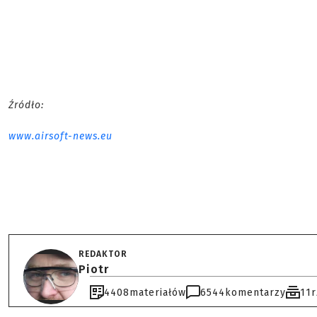
Źródło:
www.airsoft-news.eu
REDAKTOR
Piotr
4408
materiałów
6544
komentarzy
11