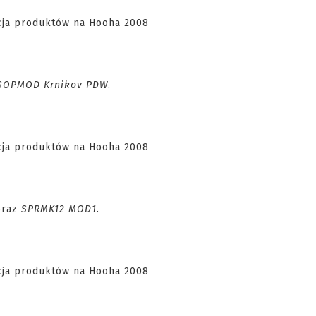
SOPMOD Krnikov PDW
.
raz
SPRMK12 MOD1
.