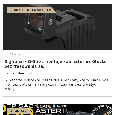
CELOWNIKI I WSKAŹNIKI CELU
06.08.2026
Sightmark G-Shot montuje kolimator na Glocku
bez frezowania za...
Damian Niemczuk
G-Shot to mikrokolimator dla Glocków, który umożliwia
montaż optyki na fabrycznym zamku bez trwałych
mody...
REPLIKI AEG