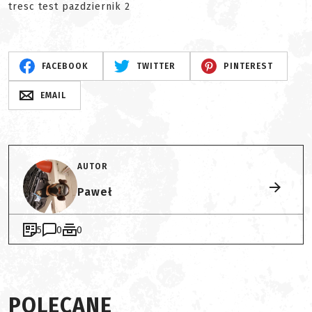
tresc test pazdziernik 2
FACEBOOK
TWITTER
PINTEREST
EMAIL
AUTOR
Paweł
5
0
0
POLECANE