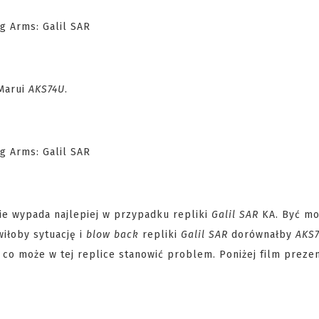
Marui
AKS74U
.
ie wypada najlepiej w przypadku repliki
Galil SAR
KA. Być mo
iłoby sytuację i
blow back
repliki
Galil SAR
dorównałby
AKS
 co może w tej replice stanowić problem. Poniżej film preze