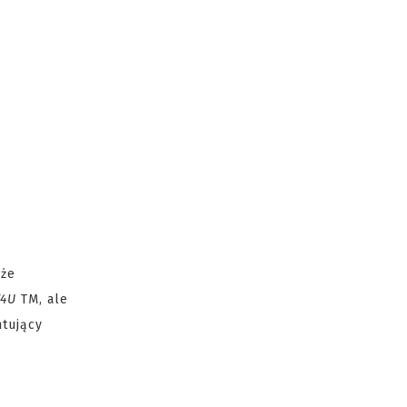
że
74U
TM, ale
ntujący