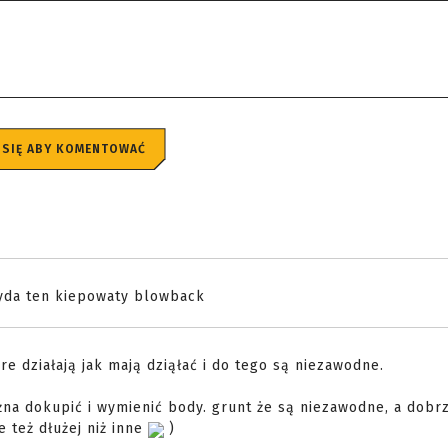
 SIĘ ABY KOMENTOWAĆ
zyda ten kiepowaty blowback
óre działają jak mają dziąłać i do tego są niezawodne.
żna dokupić i wymienić body. grunt że są niezawodne, a dobr
 też dłużej niż inne
)