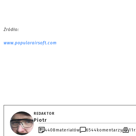
Źródło:
www.popularairsoft.com
REDAKTOR
Piotr
4408
materiałów
6544
komentarzy
11