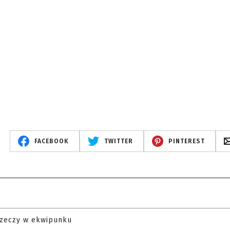
FACEBOOK
TWITTER
PINTEREST
rzeczy w ekwipunku