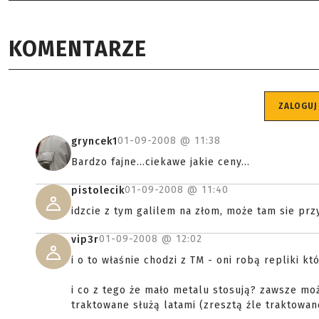
KOMENTARZE
ZALOGUJ
01-09-2008 @
11:38
gryncek1
Bardzo fajne...ciekawe jakie ceny...
01-09-2008 @
11:40
pistolecik
idzcie z tym galilem na złom, może tam sie pr
01-09-2008 @
12:02
vip3r
i o to właśnie chodzi z TM - oni robą repliki kt
i co z tego że mało metalu stosują? zawsze mo
traktowane służą latami (zresztą źle traktowane