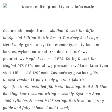
Custom obejmuje: front -
Madbull Desert Tan Rifle
Kit.
Special Edition Matrix Desert Tan Navy Seal Logo
Metal body,
gdzie wszystkie elementy, nie tylko sam
korpus, wykonano w kolorze desert tan. Chwyt
pistoletowy
MagPul Licensed PTS.
Kolbę
Desert Tan
MagPul PTS CTR
z metalową prowadnicą
.
Akumulator typu
stick
LiPo 11.1V 1200mAh. Custom'owy gearbox [
JG's
Newest version Li-poly ready gearbox (Matrix
Specification). Installed JBU Metal bushing. Mad Bull Blue
Bucking. Low resistant wiring assembly. Systema Area
1000 cylinder. Element M105 spring. Matrix metal spring
guide and fully shimmed and tested
].