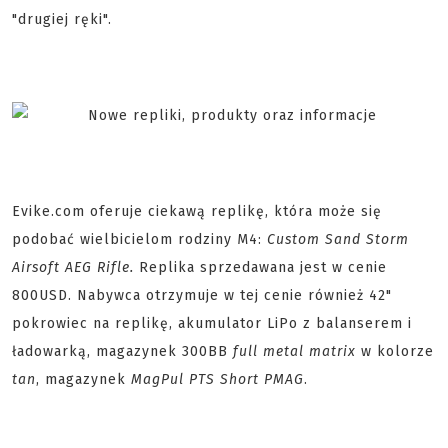
"drugiej ręki".
Evike.com oferuje ciekawą replikę, która może się
podobać wielbicielom rodziny M4:
Custom Sand Storm
Airsoft AEG Rifle.
Replika sprzedawana jest w cenie
800USD. Nabywca otrzymuje w tej cenie również 42"
pokrowiec na replikę, akumulator LiPo z balanserem i
ładowarką, magazynek 300BB
full metal matrix
w kolorze
tan
, magazynek
MagPul PTS Short PMAG
.