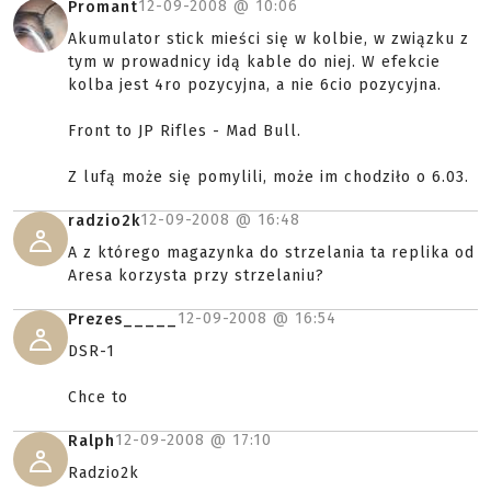
12-09-2008 @
10:06
Promant
Akumulator stick mieści się w kolbie, w związku z
tym w prowadnicy idą kable do niej. W efekcie
kolba jest 4ro pozycyjna, a nie 6cio pozycyjna.
Front to JP Rifles - Mad Bull.
Z lufą może się pomylili, może im chodziło o 6.03.
12-09-2008 @
16:48
radzio2k
A z którego magazynka do strzelania ta replika od
Aresa korzysta przy strzelaniu?
12-09-2008 @
16:54
Prezes_____
DSR-1
Chce to
12-09-2008 @
17:10
Ralph
Radzio2k