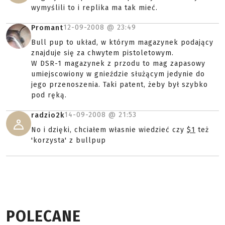
wymyślili to i replika ma tak mieć.
12-09-2008 @
23:49
Promant
Bull pup to układ, w którym magazynek podający
znajduje się za chwytem pistoletowym.
W DSR-1 magazynek z przodu to mag zapasowy
umiejscowiony w gnieździe służącym jedynie do
jego przenoszenia. Taki patent, żeby był szybko
pod ręką.
14-09-2008 @
21:53
radzio2k
No i dzięki, chciałem własnie wiedzieć czy
$1
też
'korzysta' z bullpup
POLECANE