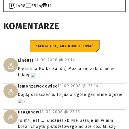
4408
6544
11
KOMENTARZE
ZALOGUJ SIĘ ABY KOMENTOWAĆ
11-09-2008 @
23:14
Lineusz
Piękna ta Ewike Sand :] Można się zakochać w
takiej
11-09-2008 @
23:14
lemonzawodowiec
Dojdą oznaczenia, to już w ogóle genialnie będzie
.
11-09-2008 @
23:15
Dragunow
To m4 jest .... śliczne! xD Nie pasuje mi w nim
kolor chwytu pistoletowego no ale cóż. Muszę