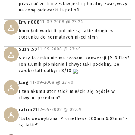
przyznać że ten zestaw jest opłacalny zważywszy
na cenę ładowarki li-pol xD
11-09-2008 @
23:24
Erwin008
hmm ładowarki li-pol nie są takie drogie w
stosunku do normalnych ni-cd nimh
11-09-2008 @
23:40
Sushi.50
A czy ta emka nie ma czasami konwersji JP-Rifles?
Ten tłumik płomienia i chwyt taki podobny. Za
całokrztałt dałbym 8/10
.
11-09-2008 @
23:40
Jangi
I ten akumulator stick mieścić się będzie w
chwycie przednim?
12-09-2008 @
08:09
rafcio21
"Lufa wewnętrzna: Prometheus 500mm 6.02mm" -
są takie?