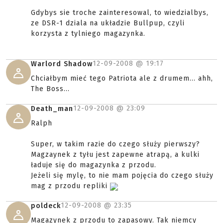
Gdybys sie troche zainteresowal, to wiedzialbys,
ze DSR-1 dziala na układzie Bullpup, czyli
korzysta z tylniego magazynka.
12-09-2008 @
19:17
Warlord Shadow
Chciałbym mieć tego Patriota ale z drumem... ahh,
The Boss...
12-09-2008 @
23:09
Death_man
Ralph
Super, w takim razie do czego służy pierwszy?
Magzaynek z tyłu jest zapewne atrapą, a kulki
ładuje się do magazynka z przodu.
Jeżeli się mylę, to nie mam pojęcia do czego służy
mag z przodu repliki
12-09-2008 @
23:35
poldeck
Magazynek z przodu to zapasowy. Tak niemcy