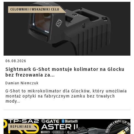
CELOWNIKI I WSKAŹNIKI CELU
06.08.2026
Sightmark G-Shot montuje kolimator na Glocku
bez frezowania za...
Damian Niemczuk
G-Shot to mikrokolimator dla Glocków, który umożliwia
montaż optyki na fabrycznym zamku bez trwałych
mody...
REPLIKI AEG