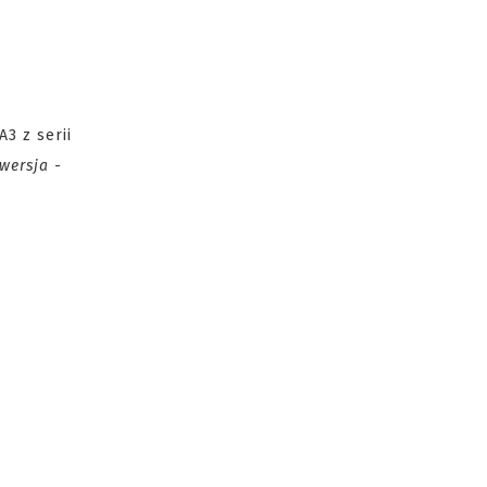
3 z serii
wersja
-