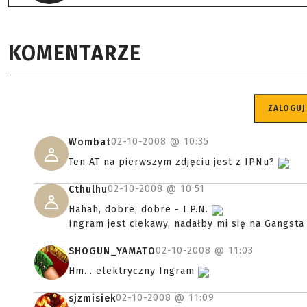
KOMENTARZE
ZALOGUJ
02-10-2008 @
10:35
Wombat
Ten AT na pierwszym zdjęciu jest z IPNu?
02-10-2008 @
10:51
Cthulhu
Hahah, dobre, dobre - I.P.N.
Ingram jest ciekawy, nadałby mi się na Gangsta
02-10-2008 @
11:03
SHOGUN_YAMATO
Hm... elektryczny Ingram
02-10-2008 @
11:09
sjzmisiek