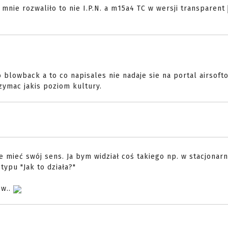
mnie rozwaliło to nie I.P.N. a m15a4 TC w wersji transparent
owback a to co napisales nie nadaje sie na portal airsofto
rzymac jakis poziom kultury.
mieć swój sens. Ja bym widział coś takiego np. w stacjonar
typu "Jak to działa?"
ów..