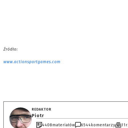
Źródło:
www.actionsportgames.com
REDAKTOR
Piotr
4408
materiałów
6544
komentarzy
11