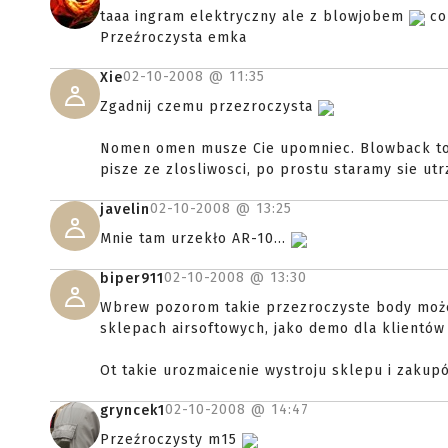
taaa ingram elektryczny ale z blowjobem
co 
Przeźroczysta emka
02-10-2008 @
11:35
Xie
Zgadnij czemu przezroczysta
Nomen omen musze Cie upomniec. Blowback to bl
pisze ze zlosliwosci, po prostu staramy sie ut
02-10-2008 @
13:25
javelin
Mnie tam urzekło AR-10...
02-10-2008 @
13:30
biper911
Wbrew pozorom takie przezroczyste body może 
sklepach airsoftowych, jako demo dla klientów 
Ot takie urozmaicenie wystroju sklepu i zakup
02-10-2008 @
14:47
gryncek1
Przeźroczysty m15