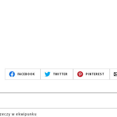
FACEBOOK
TWITTER
PINTEREST
rzeczy w ekwipunku