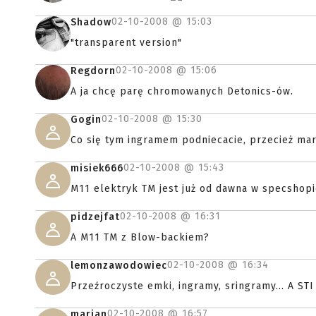
02-10-2008 @
15:03
Shadow
"transparent version"
02-10-2008 @
15:06
Regdorn
A ja chcę parę chromowanych Detonics-ów.
02-10-2008 @
15:30
Gogin
Co się tym ingramem podniecacie, przecież mar
02-10-2008 @
15:43
misiek666
M11 elektryk TM jest już od dawna w specshop
02-10-2008 @
16:31
pidzejfat
A M11 TM z Blow-backiem?
02-10-2008 @
16:34
lemonzawodowiec
Przeźroczyste emki, ingramy, sringramy... A STI 
02-10-2008 @
16:57
marian