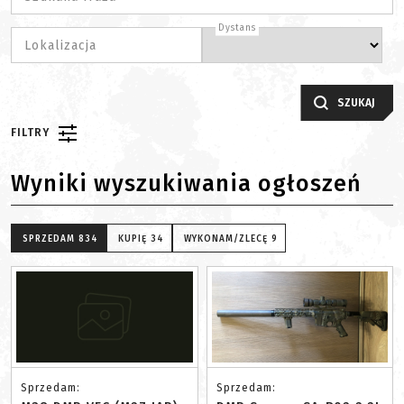
Dystans
Lokalizacja
SZUKAJ
FILTRY
Wyniki wyszukiwania ogłoszeń
SPRZEDAM
834
KUPIĘ
34
WYKONAM/ZLECĘ
9
Sprzedam:
Sprzedam: