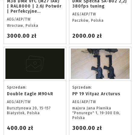
M38 DMR VFC (M27 IAR)
DMR Specna SA-B02 2,2J
| RAL8000 | 2.6J Potwór
380fps tuning
| Perfekcyjne
AEG/AEP/TW
Spasowanie
AEG/AEP/TW
Paczków, Polska
Wrocław, Polska
3000.00 zł
2000.00 zł
Sprzedam:
Sprzedam:
Double Eagle M904R
PP 19 Vityaz Arcturus
AEG/AEP/TW
AEG/AEP/TW
Bursztynowa 20, 15-157
majora Jana Piwnika
Białystok, Polska
"Ponurego" 1, 19-300 Ełk,
Polska
400.00 zł
3000.00 zł