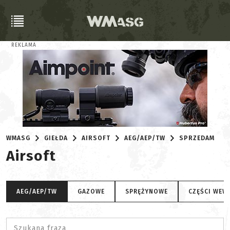
REKLAMA
WMASG
GIEŁDA
AIRSOFT
AEG/AEP/TW
SPRZEDAM
Airsoft
AEG/AEP/TW
GAZOWE
SPRĘŻYNOWE
CZĘŚCI WEW
Szukana fraza