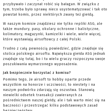
przybywało i zaczynał robić się bałagan. W związku z
tym, trzeba było sprawę nieco usystematyzować i tak oto
powstał komis, przez niektórych zwany też giełdą.
W naszym komisie znajdziesz nie tylko repliki ASG, ale
także mundury, pasy, okulary ochronne i balistyczne,
kolimatory, magazynki, kamizelki i wiele, wiele więcej,
które wystawiają airsoftowcy z całej Polski.
Trudno z całą pewnością powiedzieć, gdzie znajduje się
stolica polskiego airsoftu. Największa giełda ASG jednak
znajduje się tutaj, bo i tu wielu graczy rozpoczyna swoje
poszukiwania wymarzonego wyposażenia.
Jak bezpiecznie korzystać z komisu?
Pomimo tego, że airsoft to hobby oparte przede
wszystkim na honorze i uczciwości, to niestety i na
naszym podwórku zdarzają się oszustwa. Stanowią
niewielki odsetek transakcji zawieranych za
pośrednictwem naszej giełdy, ale i tak warto mieć się na
baczności i przestrzegać kilku podstawowych zasad
bezpieczeństwa: