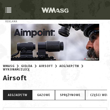
REKLAMA
WMASG
GIEŁDA
AIRSOFT
AEG/AEP/TW
WYKONAM/ZLECĘ
Airsoft
AEG/AEP/TW
GAZOWE
SPRĘŻYNOWE
CZĘŚCI WEW