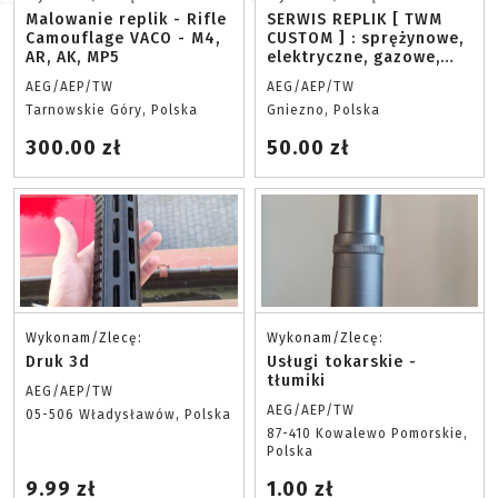
Malowanie replik - Rifle
SERWIS REPLIK [ TWM
Camouflage VACO - M4,
CUSTOM ] : sprężynowe,
AR, AK, MP5
elektryczne, gazowe,
AEG / GBB / GBBR / HPA
AEG/AEP/TW
AEG/AEP/TW
Tarnowskie Góry, Polska
Gniezno, Polska
300.00 zł
50.00 zł
Wykonam/Zlecę:
Wykonam/Zlecę:
Druk 3d
Usługi tokarskie -
tłumiki
AEG/AEP/TW
AEG/AEP/TW
05-506 Władysławów, Polska
87-410 Kowalewo Pomorskie,
Polska
9.99 zł
1.00 zł