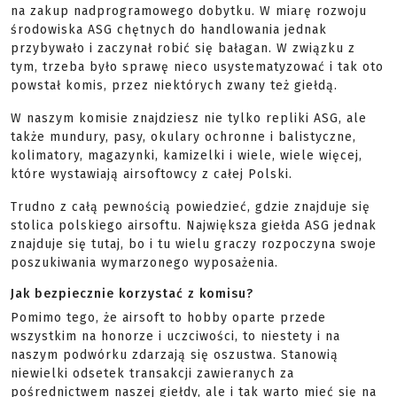
na zakup nadprogramowego dobytku. W miarę rozwoju
środowiska ASG chętnych do handlowania jednak
przybywało i zaczynał robić się bałagan. W związku z
tym, trzeba było sprawę nieco usystematyzować i tak oto
powstał komis, przez niektórych zwany też giełdą.
W naszym komisie znajdziesz nie tylko repliki ASG, ale
także mundury, pasy, okulary ochronne i balistyczne,
kolimatory, magazynki, kamizelki i wiele, wiele więcej,
które wystawiają airsoftowcy z całej Polski.
Trudno z całą pewnością powiedzieć, gdzie znajduje się
stolica polskiego airsoftu. Największa giełda ASG jednak
znajduje się tutaj, bo i tu wielu graczy rozpoczyna swoje
poszukiwania wymarzonego wyposażenia.
Jak bezpiecznie korzystać z komisu?
Pomimo tego, że airsoft to hobby oparte przede
wszystkim na honorze i uczciwości, to niestety i na
naszym podwórku zdarzają się oszustwa. Stanowią
niewielki odsetek transakcji zawieranych za
pośrednictwem naszej giełdy, ale i tak warto mieć się na