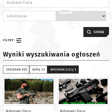
Szukana fraza
Dystans
Lokalizacja
SZUKAJ
FILTRY
Wyniki wyszukiwania ogłoszeń
SPRZEDAM
829
KUPIĘ
33
WYKONAM/ZLECĘ
9
Wykonam/Zlecę:
Wykonam/Zlecę: