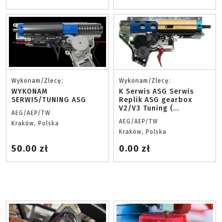
Wykonam/Zlecę:
Wykonam/Zlecę:
WYKONAM
K Serwis ASG Serwis
SERWIS/TUNING ASG
Replik ASG gearbox
V2/V3 Tuning (
AEG/AEP/TW
zwiększenie mocy,
AEG/AEP/TW
Kraków, Polska
szybkostrzelności)
Kraków, Polska
serwis pozakupowy,
serwis plus oględziny
50.00 zł
0.00 zł
środka gearboxa,
chronowanie.