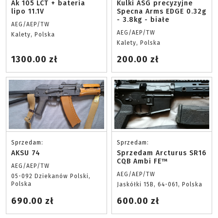
Ak 105 LCT + bateria
Kulki ASG precyzyjne
lipo 11.1V
Specna Arms EDGE 0.32g
- 3.8kg - białe
AEG/AEP/TW
AEG/AEP/TW
Kalety, Polska
Kalety, Polska
1300.00 zł
200.00 zł
Sprzedam:
Sprzedam:
AKSU 74
Sprzedam Arcturus SR16
CQB Ambi FE™
AEG/AEP/TW
AEG/AEP/TW
05-092 Dziekanów Polski,
Polska
Jaskółki 15B, 64-061, Polska
690.00 zł
600.00 zł