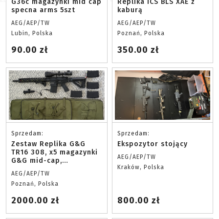
G36c magazynki mid cap
Replika ICS BLS XAE z
specna arms 5szt
kaburą
AEG/AEP/TW
AEG/AEP/TW
Lubin, Polska
Poznań, Polska
90.00 zł
350.00 zł
Sprzedam:
Sprzedam:
Zestaw Replika G&G
Ekspozytor stojący
TR16 308, x5 magazynki
AEG/AEP/TW
G&G mid-cap,
Kraków, Polska
pokrowiec na replikę,
AEG/AEP/TW
latarka taktyczna,
Poznań, Polska
luneta celownicza
2000.00 zł
800.00 zł