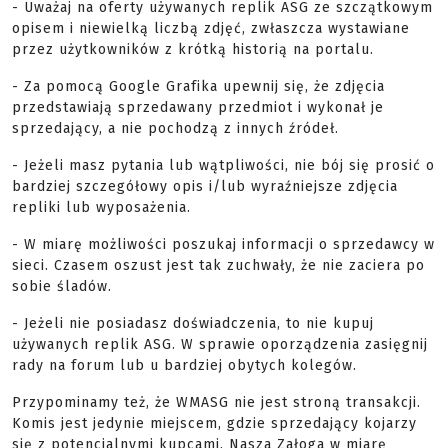
- Uważaj na oferty używanych replik ASG ze szczątkowym
opisem i niewielką liczbą zdjęć, zwłaszcza wystawiane
przez użytkowników z krótką historią na portalu.
- Za pomocą Google Grafika upewnij się, że zdjęcia
przedstawiają sprzedawany przedmiot i wykonał je
sprzedający, a nie pochodzą z innych źródeł.
- Jeżeli masz pytania lub wątpliwości, nie bój się prosić o
bardziej szczegółowy opis i/lub wyraźniejsze zdjęcia
repliki lub wyposażenia.
- W miarę możliwości poszukaj informacji o sprzedawcy w
sieci. Czasem oszust jest tak zuchwały, że nie zaciera po
sobie śladów.
- Jeżeli nie posiadasz doświadczenia, to nie kupuj
używanych replik ASG. W sprawie oporządzenia zasięgnij
rady na forum lub u bardziej obytych kolegów.
Przypominamy też, że WMASG nie jest stroną transakcji.
Komis jest jedynie miejscem, gdzie sprzedający kojarzy
się z potencjalnymi kupcami. Nasza Załoga w miarę