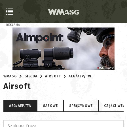
REKLAMA
WMASG
GIEŁDA
AIRSOFT
AEG/AEP/TW
Airsoft
AEG/AEP/TW
GAZOWE
SPRĘŻYNOWE
CZĘŚCI WEW
Szukana fraza