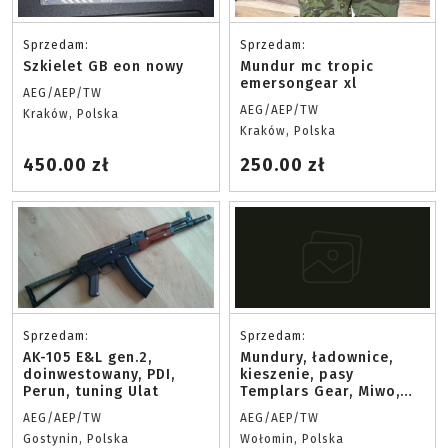
Sprzedam:
Sprzedam:
Szkielet GB eon nowy
Mundur mc tropic
emersongear xl
AEG/AEP/TW
AEG/AEP/TW
Kraków, Polska
Kraków, Polska
450.00 zł
250.00 zł
Sprzedam:
Sprzedam:
AK-105 E&L gen.2,
Mundury, ładownice,
doinwestowany, PDI,
kieszenie, pasy
Perun, tuning Ulat
Templars Gear, Miwo,
Baribal
AEG/AEP/TW
AEG/AEP/TW
Gostynin, Polska
Wołomin, Polska