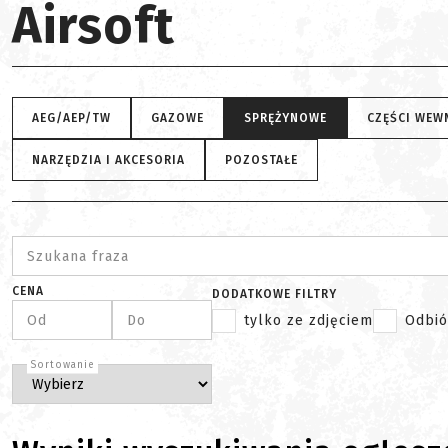
Airsoft
AEG/AEP/TW
GAZOWE
SPRĘŻYNOWE
CZĘŚCI WEW
NARZĘDZIA I AKCESORIA
POZOSTAŁE
Szukana fraza
CENA
DODATKOWE FILTRY
Od
Do
tylko ze zdjęciem
Odbió
Sortowanie