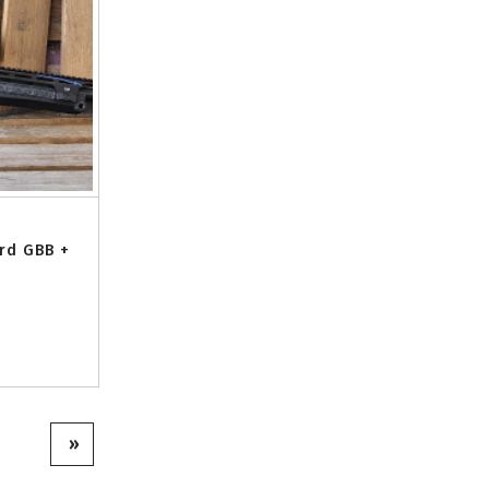
ard GBB +
»