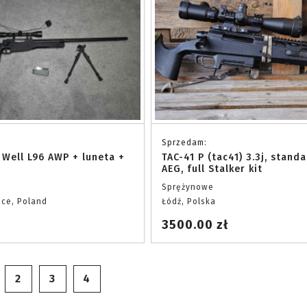
Sprzedam:
 Well L96 AWP + luneta +
TAC-41 P (tac41) 3.3j, stand
AEG, full Stalker kit
Sprężynowe
ce, Poland
Łódź, Polska
3500.00 zł
2
3
4