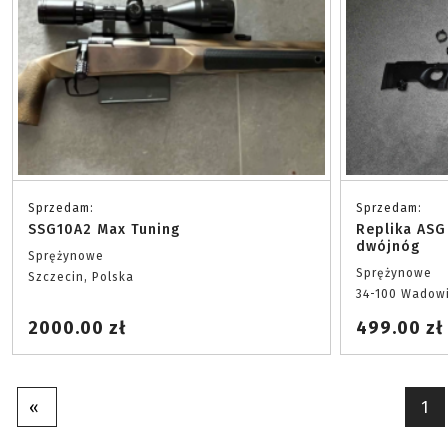
Sprzedam:
Sprzedam:
SSG10A2 Max Tuning
Replika ASG
dwójnóg
Sprężynowe
Sprężynowe
Szczecin, Polska
34-100 Wadowi
2000.00 zł
499.00 zł
«
1