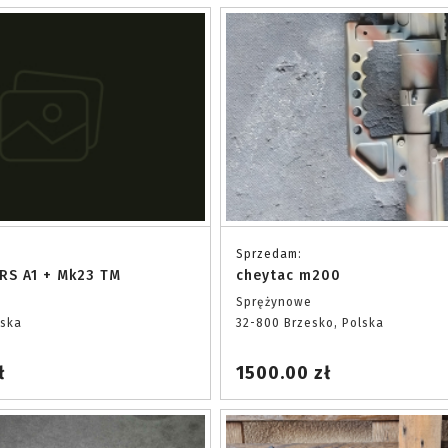
Sprzedam:
RS A1 + Mk23 TM
cheytac m200
Sprężynowe
lska
32-800 Brzesko, Polska
ł
1500.00 zł