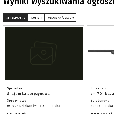
Wyniki wyszukiwania ogłosz
SPRZEDAM
70
KUPIĘ
1
WYKONAM/ZLECĘ
0
Sprzedam:
Sprzedam:
Snajperka sprężynowa
cm 701 baza
Sprężynowe
Sprężynowe
05-092 Dziekanów Polski, Polska
Sanok, Polska