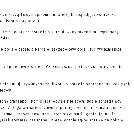
G ze szczątkowym opisem i niewielką liczbą zdjęć, zwłaszcza
 historią na portalu.
, że zdjęcia przedstawiają sprzedawany przedmiot i wykonał je
ródeł.
nie bój się prosić o bardziej szczegółowy opis i/lub wyraźniejsze
ji o sprzedawcy w sieci. Czasem oszust jest tak zuchwały, że nie
to nie kupuj używanych replik ASG. W sprawie oporządzenia zasięgnij
olegów.
roną transakcji. Komis jest jedynie miejscem, gdzie sprzedający
Nasza Załoga w miarę możliwości pomaga w ujęciu oszusta, poprzez
informacji poszkodowanemu oraz organom ścigania, jednakże
Jeżeli zostałeś oszukany - niezwłocznie zgłoś sprawę na policję.