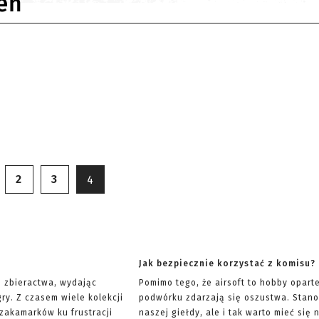
eń
2
3
4
Jak bezpiecznie korzystać z komisu?
ę zbieractwa, wydając
Pomimo tego, że airsoft to hobby opart
ry. Z czasem wiele kolekcji
podwórku zdarzają się oszustwa. Stano
 zakamarków ku frustracji
naszej giełdy, ale i tak warto mieć si