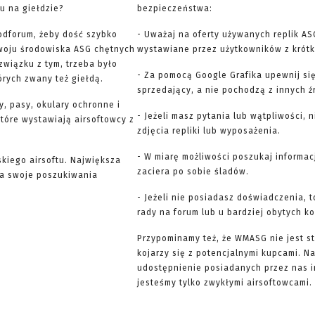
u na giełdzie?
bezpieczeństwa:
odforum, żeby dość szybko
- Uważaj na oferty używanych replik AS
woju środowiska ASG chętnych
wystawiane przez użytkowników z krótką
związku z tym, trzeba było
- Za pomocą Google Grafika upewnij się
órych zwany też giełdą.
sprzedający, a nie pochodzą z innych ź
y, pasy, okulary ochronne i
- Jeżeli masz pytania lub wątpliwości, 
 które wystawiają airsoftowcy z
zdjęcia repliki lub wyposażenia.
- W miarę możliwości poszukaj informac
skiego airsoftu. Największa
zaciera po sobie śladów.
yna swoje poszukiwania
- Jeżeli nie posiadasz doświadczenia, 
rady na forum lub u bardziej obytych k
Przypominamy też, że WMASG nie jest st
kojarzy się z potencjalnymi kupcami. 
udostępnienie posiadanych przez nas 
jesteśmy tylko zwykłymi airsoftowcami. 