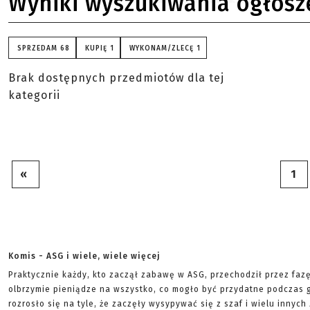
Wyniki wyszukiwania ogłosz
SPRZEDAM
68
KUPIĘ
1
WYKONAM/ZLECĘ
1
Brak dostępnych przedmiotów dla tej
kategorii
«
1
Komis - ASG i wiele, wiele więcej
Praktycznie każdy, kto zaczął zabawę w ASG, przechodził przez faz
olbrzymie pieniądze na wszystko, co mogło być przydatne podczas g
rozrosło się na tyle, że zaczęły wysypywać się z szaf i wielu innych