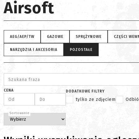
Airsoft
AEG/AEP/TW
GAZOWE
SPRĘŻYNOWE
CZĘŚCI WEW
NARZĘDZIA I AKCESORIA
POZOSTAŁE
Szukana fraza
CENA
DODATKOWE FILTRY
Od
Do
tylko ze zdjęciem
Odbió
Sortowanie