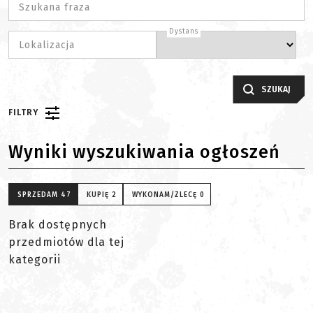
Szukana fraza
Dystans
Lokalizacja
SZUKAJ
FILTRY
Wyniki wyszukiwania ogłoszeń
SPRZEDAM
47
KUPIĘ
2
WYKONAM/ZLECĘ
0
Brak dostępnych
przedmiotów dla tej
kategorii