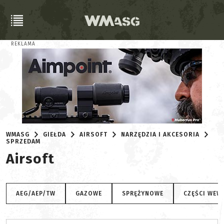
REKLAMA
WMASG
GIEŁDA
AIRSOFT
NARZĘDZIA I AKCESORIA
SPRZEDAM
Airsoft
AEG/AEP/TW
GAZOWE
SPRĘŻYNOWE
CZĘŚCI WEW