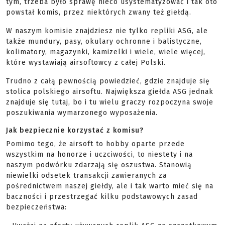
tym, trzeba było sprawę nieco usystematyzować i tak oto
powstał komis, przez niektórych zwany też giełdą.
W naszym komisie znajdziesz nie tylko repliki ASG, ale
także mundury, pasy, okulary ochronne i balistyczne,
kolimatory, magazynki, kamizelki i wiele, wiele więcej,
które wystawiają airsoftowcy z całej Polski.
Trudno z całą pewnością powiedzieć, gdzie znajduje się
stolica polskiego airsoftu. Największa giełda ASG jednak
znajduje się tutaj, bo i tu wielu graczy rozpoczyna swoje
poszukiwania wymarzonego wyposażenia.
Jak bezpiecznie korzystać z komisu?
Pomimo tego, że airsoft to hobby oparte przede
wszystkim na honorze i uczciwości, to niestety i na
naszym podwórku zdarzają się oszustwa. Stanowią
niewielki odsetek transakcji zawieranych za
pośrednictwem naszej giełdy, ale i tak warto mieć się na
baczności i przestrzegać kilku podstawowych zasad
bezpieczeństwa: