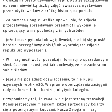
- Uważaj na oferty używanych replik ASG ze szczątkowym
opisem i niewielką liczbą zdjęć, zwłaszcza wystawiane
przez użytkowników z krótką historią na portalu.
- Za pomocą Google Grafika upewnij się, że zdjęcia
przedstawiają sprzedawany przedmiot i wykonał je
sprzedający, a nie pochodzą z innych źródeł.
- Jeżeli masz pytania lub wątpliwości, nie bój się prosić o
bardziej szczegółowy opis i/lub wyraźniejsze zdjęcia
repliki lub wyposażenia.
- W miarę możliwości poszukaj informacji o sprzedawcy w
sieci. Czasem oszust jest tak zuchwały, że nie zaciera po
sobie śladów.
- Jeżeli nie posiadasz doświadczenia, to nie kupuj
używanych replik ASG. W sprawie oporządzenia zasięgnij
rady na forum lub u bardziej obytych kolegów.
Przypominamy też, że WMASG nie jest stroną transakcji.
Komis jest jedynie miejscem, gdzie sprzedający kojarzy
się z potencjalnymi kupcami. Nasza Załoga w miarę