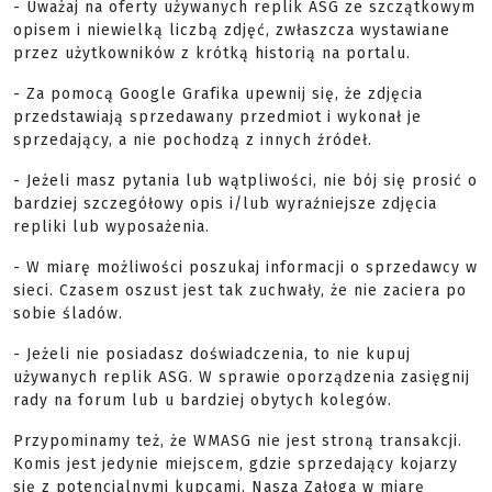
- Uważaj na oferty używanych replik ASG ze szczątkowym
opisem i niewielką liczbą zdjęć, zwłaszcza wystawiane
przez użytkowników z krótką historią na portalu.
- Za pomocą Google Grafika upewnij się, że zdjęcia
przedstawiają sprzedawany przedmiot i wykonał je
sprzedający, a nie pochodzą z innych źródeł.
- Jeżeli masz pytania lub wątpliwości, nie bój się prosić o
bardziej szczegółowy opis i/lub wyraźniejsze zdjęcia
repliki lub wyposażenia.
- W miarę możliwości poszukaj informacji o sprzedawcy w
sieci. Czasem oszust jest tak zuchwały, że nie zaciera po
sobie śladów.
- Jeżeli nie posiadasz doświadczenia, to nie kupuj
używanych replik ASG. W sprawie oporządzenia zasięgnij
rady na forum lub u bardziej obytych kolegów.
Przypominamy też, że WMASG nie jest stroną transakcji.
Komis jest jedynie miejscem, gdzie sprzedający kojarzy
się z potencjalnymi kupcami. Nasza Załoga w miarę