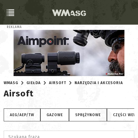
REKLAMA
WMASG
GIEŁDA
AIRSOFT
NARZĘDZIA I AKCESORIA
Airsoft
AEG/AEP/TW
GAZOWE
SPRĘŻYNOWE
CZĘŚCI WEW
Szukana fraza