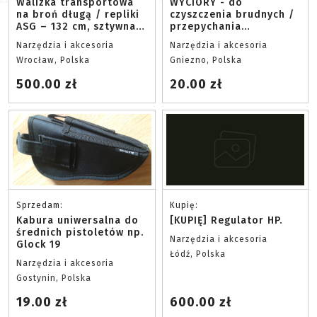
Walizka transportowa
WYCIORY - do
na broń długą / repliki
czyszczenia brudnych /
ASG – 132 cm, sztywna,
przepychania
z pianką
zapchanych luf replik
Narzędzia i akcesoria
Narzędzia i akcesoria
Wrocław, Polska
Gniezno, Polska
500.00 zł
20.00 zł
Sprzedam:
Kupię:
Kabura uniwersalna do
[KUPIĘ] Regulator HP.
średnich pistoletów np.
Narzędzia i akcesoria
Glock 19
Łódź, Polska
Narzędzia i akcesoria
Gostynin, Polska
19.00 zł
600.00 zł