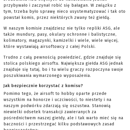
przybywało i zaczynał robić się bałagan. W związku z
tym, trzeba było sprawę nieco usystematyzować i tak oto
powstał komis, przez niektórych zwany też giełdą.
W naszym komisie znajdziesz nie tylko repliki ASG, ale
także mundury, pasy, okulary ochronne i balistyczne,
kolimatory, magazynki, kamizelki i wiele, wiele więcej,
które wystawiają airsoftowcy z całej Polski.
Trudno z całą pewnością powiedzieć, gdzie znajduje się
stolica polskiego airsoftu. Największa giełda ASG jednak
znajduje się tutaj, bo i tu wielu graczy rozpoczyna swoje
poszukiwania wymarzonego wyposażenia.
Jak bezpiecznie korzystać z komisu?
Pomimo tego, że airsoft to hobby oparte przede
wszystkim na honorze i uczciwości, to niestety i na
naszym podwórku zdarzają się oszustwa. Stanowią
niewielki odsetek transakcji zawieranych za
pośrednictwem naszej giełdy, ale i tak warto mieć się na
baczności i przestrzegać kilku podstawowych zasad