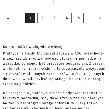
2
3
4
5
»
«
1
Komis - ASG i wiele, wiele więcej
Praktycznie każdy, kto zaczął zabawę w ASG, przechodził
przez fazę zbieractwa, wydając olbrzymie pieniądze na
wszystko, co mogło być przydatne podczas gry. Z czasem
wiele kolekcji rozrosło się na tyle, że zaczęły wysypywać
się z szaf i wielu innych zakamarków ku frustracji innych
domowników. Jak pozbyć się takiego balastu, nie tracąc
czasu na giełdzie?
Na szczęście wystarczyło umieścić odpowiedni temat na
lokalnym podforum, żeby dość szybko znaleźć chętnych
na zakup nadprogramowego dobytku. W miarę rozwoju
środowiska ASG chętnych do handlowania jednak