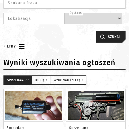
Szukana fraza
Dystans
Lokalizacja
SZUKAJ
FILTRY
Wyniki wyszukiwania ogłoszeń
SPRZEDAM
77
KUPIĘ
1
WYKONAM/ZLECĘ
0
Sprzedam:
Sprzedam: