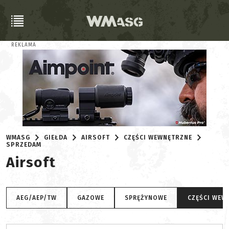
REKLAMA
WMASG
GIEŁDA
AIRSOFT
CZĘŚCI WEWNĘTRZNE
SPRZEDAM
Airsoft
AEG/AEP/TW
GAZOWE
SPRĘŻYNOWE
CZĘŚCI WEW