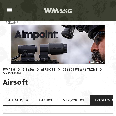
REKLAMA
WMASG
GIEŁDA
AIRSOFT
CZĘŚCI WEWNĘTRZNE
SPRZEDAM
Airsoft
AEG/AEP/TW
GAZOWE
SPRĘŻYNOWE
CZĘŚCI WEW