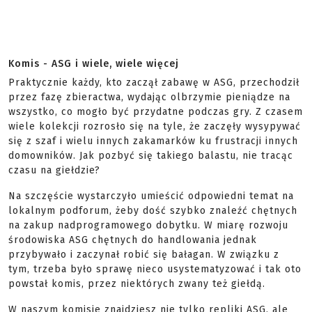
Komis - ASG i wiele, wiele więcej
Praktycznie każdy, kto zaczął zabawę w ASG, przechodził
przez fazę zbieractwa, wydając olbrzymie pieniądze na
wszystko, co mogło być przydatne podczas gry. Z czasem
wiele kolekcji rozrosło się na tyle, że zaczęły wysypywać
się z szaf i wielu innych zakamarków ku frustracji innych
domowników. Jak pozbyć się takiego balastu, nie tracąc
czasu na giełdzie?
Na szczęście wystarczyło umieścić odpowiedni temat na
lokalnym podforum, żeby dość szybko znaleźć chętnych
na zakup nadprogramowego dobytku. W miarę rozwoju
środowiska ASG chętnych do handlowania jednak
przybywało i zaczynał robić się bałagan. W związku z
tym, trzeba było sprawę nieco usystematyzować i tak oto
powstał komis, przez niektórych zwany też giełdą.
W naszym komisie znajdziesz nie tylko repliki ASG, ale