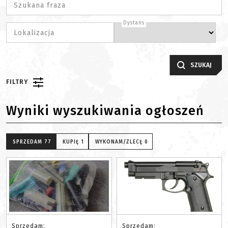
Szukana fraza
Dystans
Lokalizacja
SZUKAJ
FILTRY
Wyniki wyszukiwania ogłoszeń
SPRZEDAM
77
KUPIĘ
1
WYKONAM/ZLECĘ
0
Sprzedam:
Sprzedam: