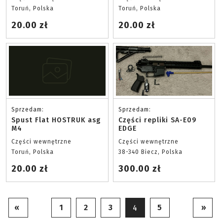
Toruń, Polska
Toruń, Polska
20.00 zł
20.00 zł
Sprzedam:
Sprzedam:
Spust Flat HOSTRUK asg
Części repliki SA-E09
M4
EDGE
Części wewnętrzne
Części wewnętrzne
Toruń, Polska
38-340 Biecz, Polska
20.00 zł
300.00 zł
«
1
2
3
5
»
4