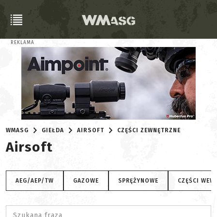
REKLAMA
WMASG
GIEŁDA
AIRSOFT
CZĘŚCI ZEWNĘTRZNE
Airsoft
AEG/AEP/TW
GAZOWE
SPRĘŻYNOWE
CZĘŚCI WEW
Szukana fraza