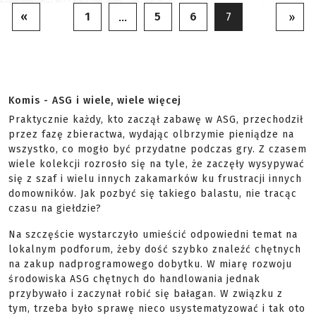
«
1
5
6
…
7
»
Komis - ASG i wiele, wiele więcej
Praktycznie każdy, kto zaczął zabawę w ASG, przechodził
przez fazę zbieractwa, wydając olbrzymie pieniądze na
wszystko, co mogło być przydatne podczas gry. Z czasem
wiele kolekcji rozrosło się na tyle, że zaczęły wysypywać
się z szaf i wielu innych zakamarków ku frustracji innych
domowników. Jak pozbyć się takiego balastu, nie tracąc
czasu na giełdzie?
Na szczęście wystarczyło umieścić odpowiedni temat na
lokalnym podforum, żeby dość szybko znaleźć chętnych
na zakup nadprogramowego dobytku. W miarę rozwoju
środowiska ASG chętnych do handlowania jednak
przybywało i zaczynał robić się bałagan. W związku z
tym, trzeba było sprawę nieco usystematyzować i tak oto