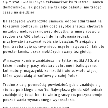
się z szaf i wielu innych zakamarków ku frustracji innych
domowników. Jak pozbyć się takiego balastu, nie tracąc
czasu na giełdzie?
Na szczęście wystarczyło umieścić odpowiedni temat na
lokalnym podforum, żeby dość szybko znaleźć chętnych
na zakup nadprogramowego dobytku. W miarę rozwoju
środowiska ASG chętnych do handlowania jednak
przybywało i zaczynał robić się bałagan. W związku z
tym, trzeba było sprawę nieco usystematyzować i tak oto
powstał komis, przez niektórych zwany też giełdą.
W naszym komisie znajdziesz nie tylko repliki ASG, ale
także mundury, pasy, okulary ochronne i balistyczne,
kolimatory, magazynki, kamizelki i wiele, wiele więcej,
które wystawiają airsoftowcy z całej Polski.
Trudno z całą pewnością powiedzieć, gdzie znajduje się
stolica polskiego airsoftu. Największa giełda ASG jednak
znajduje się tutaj, bo i tu wielu graczy rozpoczyna swoje
poszukiwania wymarzonego wyposażenia.