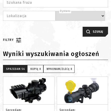
Szukana fraza
Dystans
Lokalizacja
SZUKAJ
FILTRY
Wyniki wyszukiwania ogłoszeń
SPRZEDAM
56
KUPIĘ
0
WYKONAM/ZLECĘ
0
Sprzedam:
Sprzedam: