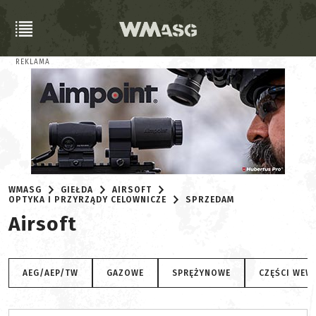
REKLAMA
WMASG
GIEŁDA
AIRSOFT
OPTYKA I PRZYRZĄDY CELOWNICZE
SPRZEDAM
Airsoft
AEG/AEP/TW
GAZOWE
SPRĘŻYNOWE
CZĘŚCI WEW