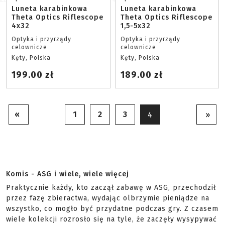
Luneta karabinkowa
Luneta karabinkowa
Theta Optics Riflescope
Theta Optics Riflescope
4x32
1,5-5x32
Optyka i przyrządy
Optyka i przyrządy
celownicze
celownicze
Kęty, Polska
Kęty, Polska
199.00 zł
189.00 zł
«
1
2
3
4
»
Komis - ASG i wiele, wiele więcej
Praktycznie każdy, kto zaczął zabawę w ASG, przechodził
przez fazę zbieractwa, wydając olbrzymie pieniądze na
wszystko, co mogło być przydatne podczas gry. Z czasem
wiele kolekcji rozrosło się na tyle, że zaczęły wysypywać