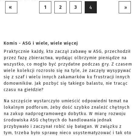
«
1
2
3
4
»
Komis - ASG i wiele, wiele więcej
Praktycznie każdy, kto zaczął zabawę w ASG, przechodził
przez fazę zbieractwa, wydając olbrzymie pieniądze na
wszystko, co mogło być przydatne podczas gry. Z czasem
wiele kolekcji rozrosło się na tyle, że zaczęły wysypywać
się z szaf i wielu innych zakamarków ku frustracji innych
domowników. Jak pozbyć się takiego balastu, nie tracąc
czasu na giełdzie?
Na szczęście wystarczyło umieścić odpowiedni temat na
lokalnym podforum, żeby dość szybko znaleźć chętnych
na zakup nadprogramowego dobytku. W miarę rozwoju
środowiska ASG chętnych do handlowania jednak
przybywało i zaczynał robić się bałagan. W związku z
tym, trzeba było sprawę nieco usystematyzować i tak oto