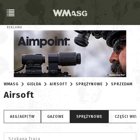
REKLAMA
WMASG
GIEŁDA
AIRSOFT
SPRĘŻYNOWE
SPRZEDAM
Airsoft
AEG/AEP/TW
GAZOWE
SPRĘŻYNOWE
CZĘŚCI WEW
Szukana fraza