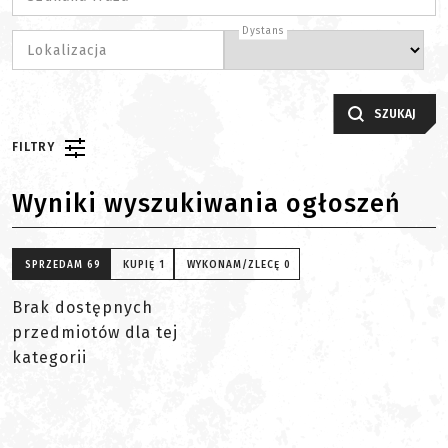
Dystans
Lokalizacja
SZUKAJ
FILTRY
Wyniki wyszukiwania ogłoszeń
SPRZEDAM
69
KUPIĘ
1
WYKONAM/ZLECĘ
0
Brak dostępnych
przedmiotów dla tej
kategorii