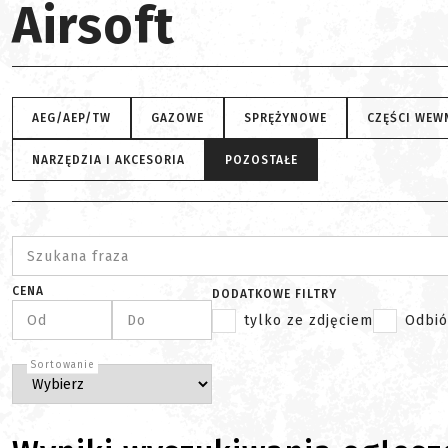
Airsoft
AEG/AEP/TW
GAZOWE
SPRĘŻYNOWE
CZĘŚCI WEW
NARZĘDZIA I AKCESORIA
POZOSTAŁE
Szukana fraza
CENA
DODATKOWE FILTRY
Od
Do
tylko ze zdjęciem
Odbió
Sortowanie