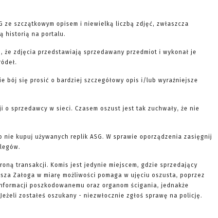
G ze szczątkowym opisem i niewielką liczbą zdjęć, zwłaszcza
 historią na portalu.
, że zdjęcia przedstawiają sprzedawany przedmiot i wykonał je
ródeł.
nie bój się prosić o bardziej szczegółowy opis i/lub wyraźniejsze
ji o sprzedawcy w sieci. Czasem oszust jest tak zuchwały, że nie
to nie kupuj używanych replik ASG. W sprawie oporządzenia zasięgnij
olegów.
roną transakcji. Komis jest jedynie miejscem, gdzie sprzedający
Nasza Załoga w miarę możliwości pomaga w ujęciu oszusta, poprzez
informacji poszkodowanemu oraz organom ścigania, jednakże
Jeżeli zostałeś oszukany - niezwłocznie zgłoś sprawę na policję.