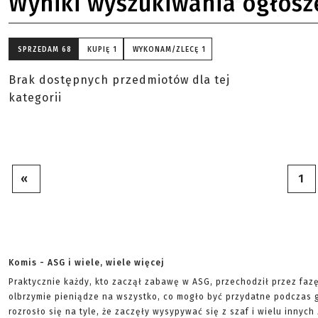
Wyniki wyszukiwania ogłosz
SPRZEDAM
68
KUPIĘ
1
WYKONAM/ZLECĘ
1
Brak dostępnych przedmiotów dla tej
kategorii
«
1
Komis - ASG i wiele, wiele więcej
Praktycznie każdy, kto zaczął zabawę w ASG, przechodził przez faz
olbrzymie pieniądze na wszystko, co mogło być przydatne podczas g
rozrosło się na tyle, że zaczęły wysypywać się z szaf i wielu innych