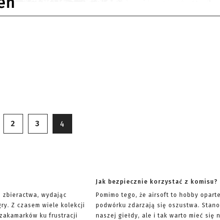
eń
2
3
4
Jak bezpiecznie korzystać z komisu?
ę zbieractwa, wydając
Pomimo tego, że airsoft to hobby opart
ry. Z czasem wiele kolekcji
podwórku zdarzają się oszustwa. Stano
 zakamarków ku frustracji
naszej giełdy, ale i tak warto mieć si