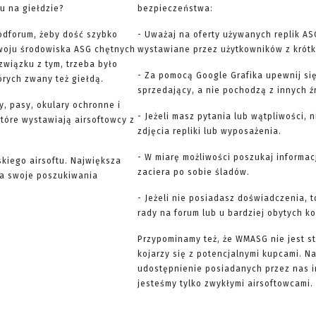
u na giełdzie?
bezpieczeństwa:
odforum, żeby dość szybko
- Uważaj na oferty używanych replik AS
woju środowiska ASG chętnych
wystawiane przez użytkowników z krótką
związku z tym, trzeba było
- Za pomocą Google Grafika upewnij się
órych zwany też giełdą.
sprzedający, a nie pochodzą z innych ź
y, pasy, okulary ochronne i
- Jeżeli masz pytania lub wątpliwości, 
 które wystawiają airsoftowcy z
zdjęcia repliki lub wyposażenia.
- W miarę możliwości poszukaj informac
skiego airsoftu. Największa
zaciera po sobie śladów.
yna swoje poszukiwania
- Jeżeli nie posiadasz doświadczenia, 
rady na forum lub u bardziej obytych k
Przypominamy też, że WMASG nie jest st
kojarzy się z potencjalnymi kupcami. 
udostępnienie posiadanych przez nas 
jesteśmy tylko zwykłymi airsoftowcami. 