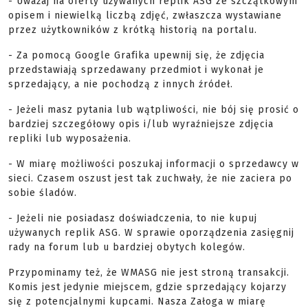
- Uważaj na oferty używanych replik ASG ze szczątkowym
opisem i niewielką liczbą zdjęć, zwłaszcza wystawiane
przez użytkowników z krótką historią na portalu.
- Za pomocą Google Grafika upewnij się, że zdjęcia
przedstawiają sprzedawany przedmiot i wykonał je
sprzedający, a nie pochodzą z innych źródeł.
- Jeżeli masz pytania lub wątpliwości, nie bój się prosić o
bardziej szczegółowy opis i/lub wyraźniejsze zdjęcia
repliki lub wyposażenia.
- W miarę możliwości poszukaj informacji o sprzedawcy w
sieci. Czasem oszust jest tak zuchwały, że nie zaciera po
sobie śladów.
- Jeżeli nie posiadasz doświadczenia, to nie kupuj
używanych replik ASG. W sprawie oporządzenia zasięgnij
rady na forum lub u bardziej obytych kolegów.
Przypominamy też, że WMASG nie jest stroną transakcji.
Komis jest jedynie miejscem, gdzie sprzedający kojarzy
się z potencjalnymi kupcami. Nasza Załoga w miarę