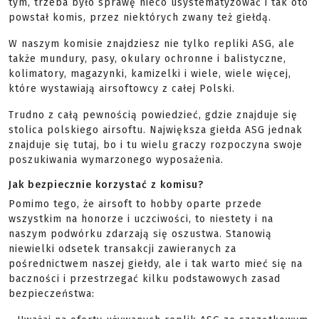
tym, trzeba było sprawę nieco usystematyzować i tak oto
powstał komis, przez niektórych zwany też giełdą.
W naszym komisie znajdziesz nie tylko repliki ASG, ale
także mundury, pasy, okulary ochronne i balistyczne,
kolimatory, magazynki, kamizelki i wiele, wiele więcej,
które wystawiają airsoftowcy z całej Polski.
Trudno z całą pewnością powiedzieć, gdzie znajduje się
stolica polskiego airsoftu. Największa giełda ASG jednak
znajduje się tutaj, bo i tu wielu graczy rozpoczyna swoje
poszukiwania wymarzonego wyposażenia.
Jak bezpiecznie korzystać z komisu?
Pomimo tego, że airsoft to hobby oparte przede
wszystkim na honorze i uczciwości, to niestety i na
naszym podwórku zdarzają się oszustwa. Stanowią
niewielki odsetek transakcji zawieranych za
pośrednictwem naszej giełdy, ale i tak warto mieć się na
baczności i przestrzegać kilku podstawowych zasad
bezpieczeństwa: