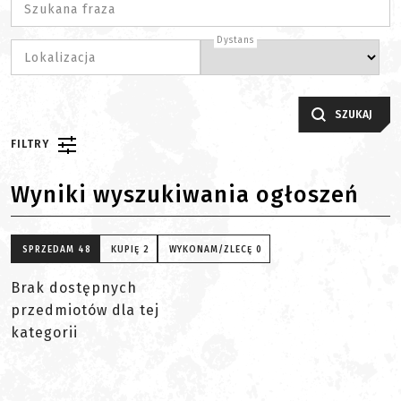
Szukana fraza
Dystans
Lokalizacja
SZUKAJ
FILTRY
Wyniki wyszukiwania ogłoszeń
SPRZEDAM
48
KUPIĘ
2
WYKONAM/ZLECĘ
0
Brak dostępnych
przedmiotów dla tej
kategorii