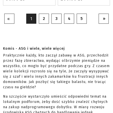
2
3
4
5
»
«
1
Komis - ASG i wiele, wiele więcej
Praktycznie każdy, kto zaczął zabawę w ASG, przechodził
przez fazę zbieractwa, wydając olbrzymie pieniądze na
wszystko, co mogło być przydatne podczas gry. Z czasem
wiele kolekcji rozrosło się na tyle, że zaczęły wysypywać
się z szaf i wielu innych zakamarków ku frustracji innych
domowników. Jak pozbyć się takiego balastu, nie tracąc
czasu na giełdzie?
Na szczęście wystarczyło umieścić odpowiedni temat na
lokalnym podforum, żeby dość szybko znaleźć chętnych
na zakup nadprogramowego dobytku. W miarę rozwoju
środowiska ASG chętnych do handlowania jednak