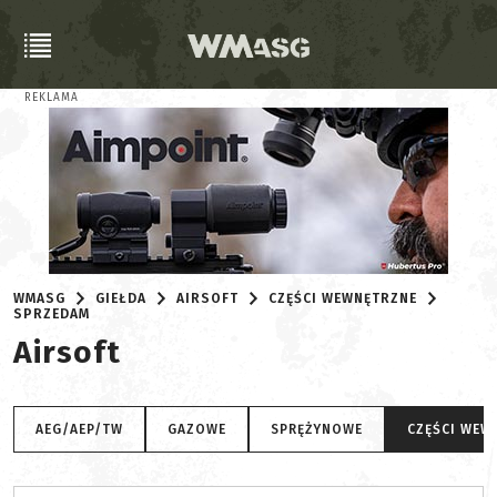
REKLAMA
WMASG
GIEŁDA
AIRSOFT
CZĘŚCI WEWNĘTRZNE
SPRZEDAM
Airsoft
AEG/AEP/TW
GAZOWE
SPRĘŻYNOWE
CZĘŚCI WEW