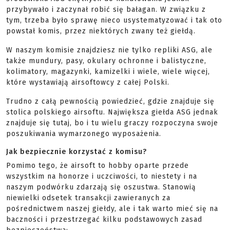
przybywało i zaczynał robić się bałagan. W związku z
tym, trzeba było sprawę nieco usystematyzować i tak oto
powstał komis, przez niektórych zwany też giełdą.
W naszym komisie znajdziesz nie tylko repliki ASG, ale
także mundury, pasy, okulary ochronne i balistyczne,
kolimatory, magazynki, kamizelki i wiele, wiele więcej,
które wystawiają airsoftowcy z całej Polski.
Trudno z całą pewnością powiedzieć, gdzie znajduje się
stolica polskiego airsoftu. Największa giełda ASG jednak
znajduje się tutaj, bo i tu wielu graczy rozpoczyna swoje
poszukiwania wymarzonego wyposażenia.
Jak bezpiecznie korzystać z komisu?
Pomimo tego, że airsoft to hobby oparte przede
wszystkim na honorze i uczciwości, to niestety i na
naszym podwórku zdarzają się oszustwa. Stanowią
niewielki odsetek transakcji zawieranych za
pośrednictwem naszej giełdy, ale i tak warto mieć się na
baczności i przestrzegać kilku podstawowych zasad