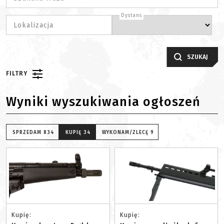
Dystans
Lokalizacja
SZUKAJ
FILTRY
Wyniki wyszukiwania ogłoszeń
SPRZEDAM
834
KUPIĘ
34
WYKONAM/ZLECĘ
9
Kupię:
Kupię: