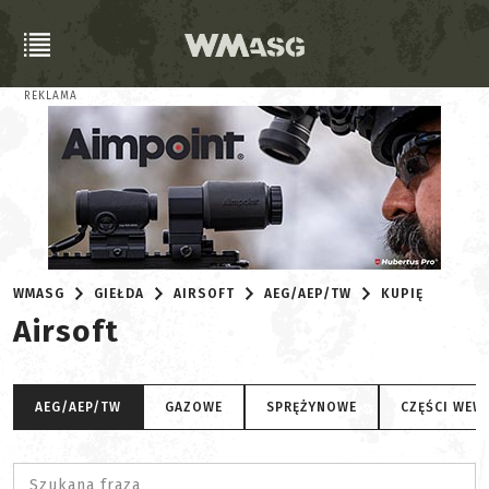
REKLAMA
WMASG
GIEŁDA
AIRSOFT
AEG/AEP/TW
KUPIĘ
Airsoft
AEG/AEP/TW
GAZOWE
SPRĘŻYNOWE
CZĘŚCI WEW
Szukana fraza