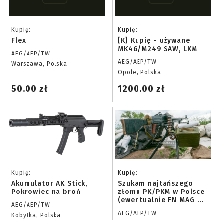
Kupię:
Kupię:
Flex
[K] Kupię - używane
MK46/M249 SAW, LKM
AEG/AEP/TW
AEG/AEP/TW
Warszawa, Polska
Opole, Polska
50.00 zł
1200.00 zł
Kupię:
Kupię:
Akumulator AK Stick,
Szukam najtańszego
Pokrowiec na broń
złomu PK/PKM w Polsce
(ewentualnie FN MAG w
AEG/AEP/TW
każdym stanie)
AEG/AEP/TW
Kobyłka, Polska