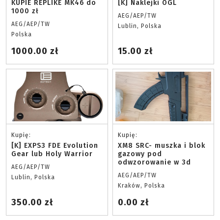
KUPIE REPLIKE MK46 do
[K] Naklejki OGL
1000 zł
AEG/AEP/TW
AEG/AEP/TW
Lublin, Polska
Polska
1000.00 zł
15.00 zł
Kupię:
Kupię:
[K] EXPS3 FDE Evolution
XM8 SRC- muszka i blok
Gear lub Holy Warrior
gazowy pod
odwzorowanie w 3d
AEG/AEP/TW
AEG/AEP/TW
Lublin, Polska
Kraków, Polska
350.00 zł
0.00 zł