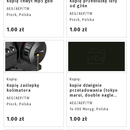
Kupię chwyt mp5 gbb
Kupię przedłużkę lufy
od g36e
AEG/AEP/TW
AEG/AEP/TW
Płock, Polska
Płock, Polska
1.00 zł
1.00 zł
Kupię:
Kupię:
Kupię zaślepkę
kupie dźwignie
kolimatora
przeładowania (tokyo
marui, double eagle
AEG/AEP/TW
mws)
AEG/AEP/TW
Płock, Polska
14-300 Morąg, Polska
1.00 zł
1.00 zł